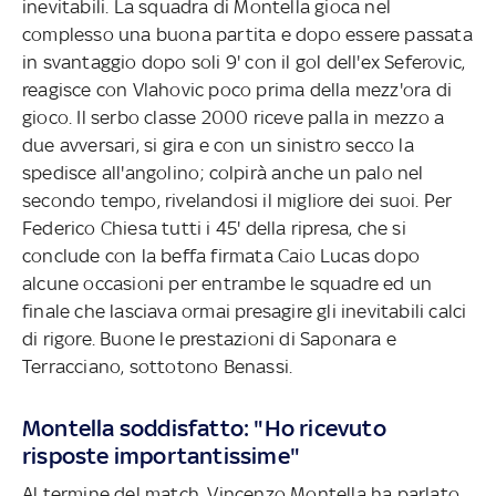
inevitabili. La squadra di Montella gioca nel
complesso una buona partita e dopo essere passata
in svantaggio dopo soli 9' con il gol dell'ex Seferovic,
reagisce con Vlahovic poco prima della mezz'ora di
gioco. Il serbo classe 2000 riceve palla in mezzo a
due avversari, si gira e con un sinistro secco la
spedisce all'angolino; colpirà anche un palo nel
secondo tempo, rivelandosi il migliore dei suoi. Per
Federico Chiesa tutti i 45' della ripresa, che si
conclude con la beffa firmata Caio Lucas dopo
alcune occasioni per entrambe le squadre ed un
finale che lasciava ormai presagire gli inevitabili calci
di rigore. Buone le prestazioni di Saponara e
Terracciano, sottotono Benassi.
Montella soddisfatto: "Ho ricevuto
risposte importantissime"
Al termine del match, Vincenzo Montella ha parlato