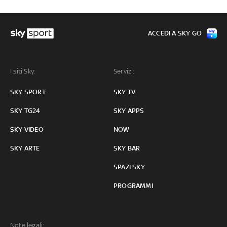
ACCEDI A SKY GO
I siti Sky:
Servizi:
SKY SPORT
SKY TV
SKY TG24
SKY APPS
SKY VIDEO
NOW
SKY ARTE
SKY BAR
SPAZI SKY
PROGRAMMI
Note legali: