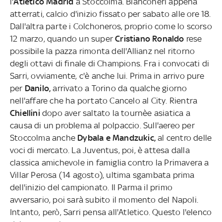
l'
Atletico Madrid
a Stoccolma. Bianconeri appena
atterrati, calcio d'inizio fissato per sabato alle ore 18.
Dall'altra parte i Colchoneros, proprio come lo scorso
12 marzo, quando un super
Cristiano Ronaldo
rese
possibile la pazza rimonta dell'Allianz nel ritorno
degli ottavi di finale di Champions. Fra i convocati di
Sarri, ovviamente, c'è anche lui. Prima in arrivo pure
per
Danilo,
arrivato a Torino da qualche giorno
nell'affare che ha portato Cancelo al City. Rientra
Chiellini
dopo aver saltato la tournèe asiatica a
causa di un problema al polpaccio. Sull'aereo per
Stoccolma anche
Dybala e Mandzukic,
al centro delle
voci di mercato. La Juventus, poi, è attesa dalla
classica amichevole in famiglia contro la Primavera a
Villar Perosa (14 agosto), ultima sgambata prima
dell'inizio del campionato. Il Parma il primo
avversario, poi sarà subito il momento del Napoli.
Intanto, però, Sarri pensa all'Atletico. Questo l'elenco