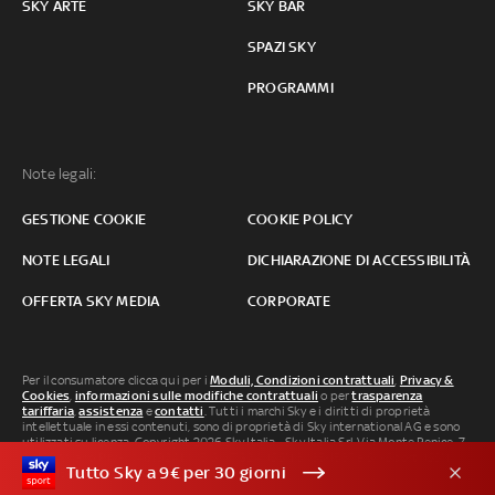
SKY ARTE
SKY BAR
SPAZI SKY
PROGRAMMI
Note legali:
GESTIONE COOKIE
COOKIE POLICY
NOTE LEGALI
DICHIARAZIONE DI ACCESSIBILITÀ
OFFERTA SKY MEDIA
CORPORATE
Per il consumatore clicca qui per i
Moduli, Condizioni contrattuali
,
Privacy &
Cookies
,
informazioni sulle modifiche contrattuali
o per
trasparenza
tariffaria
,
assistenza
e
contatti
. Tutti i marchi Sky e i diritti di proprietà
intellettuale in essi contenuti, sono di proprietà di Sky international AG e sono
utilizzati su licenza. Copyright 2026 Sky Italia - Sky Italia Srl Via Monte Penice, 7 -
20138 Milano P.IVA 04619241005. SkyTG24: ISSN 3035-1537 e SkySport: ISSN
Tutto Sky a 9€ per 30 giorni
3035-1545.
Segnalazione Abusi