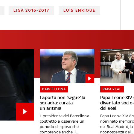
LIGA 2016-2017
LUIS ENRIQUE
BARCELLONA
PAPA REAL
Laporta non 'segue' la
Papa Leone XIV 
squadra: curata
diventato socio
un'aritmia
del Real
Il presidente del Barcellona
Papa Leone XIV è 
costretto a osservare un
nominato membro
periodo di riposo che
del Real Madrid, l
comprende anche il...
riconoscenza del...