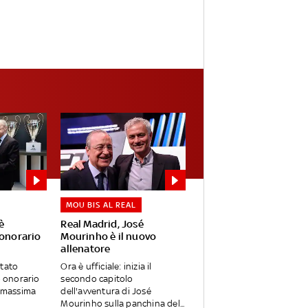
MOU BIS AL REAL
è
Real Madrid, José
 onorario
Mourinho è il nuovo
allenatore
stato
Ora è ufficiale: inizia il
 onorario
secondo capitolo
a massima
dell'avventura di José
Mourinho sulla panchina del...