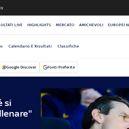
ky
SULTATI LIVE
HIGHLIGHTS
MERCATO
AMICHEVOLI
EUROPEI 
eo
Calendario E Risultati
Classifiche
Google Discover
Fonti Preferite
é si
llenare"