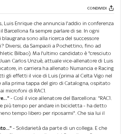
CONDIVIDI
 Luis Enrique che annuncia l'addio in conferenza
 il Barcellona fa sempre parlare di se. In ogni
i blaugrana sono alla ricerca del successore
i? Diversi, da Sampaoli a Pochettino, fino ad
hletic Bilbao). Ma l'ultimo candidato è "cresciuto
i Juan Carlos Unzuè, attuale vice-allenatore di Luis
iocatore, in carriera ha allenato Numancia e Racing
 gli effetti il vice di Luis (prima al Celta Vigo nel
e alla prima tappa del giro di Catalogna, ospitato
ai microfoni di RAC1.
e..."
- Così il vice allenatore del Barcellona: "RAC1.
e più tempo per andare in bicicletta - ha detto
meno tempo libero per riposarmi". Che sia lui il
to..."
- Solidarietà da parte di un collega. E che