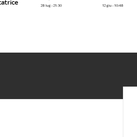
catrice
28 lug - 21:30
12 giu - 10:48