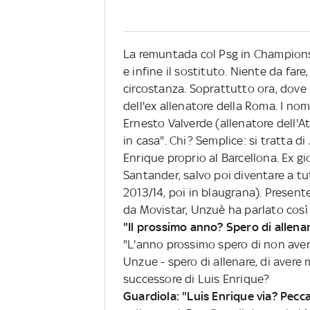
La remuntada col Psg in Champions,
e infine il sostituto. Niente da fare,
circostanza. Soprattutto ora, dove 
dell'ex allenatore della Roma. I nom
Ernesto Valverde (allenatore dell'At
in casa". Chi? Semplice: si tratta d
Enrique proprio al Barcellona. Ex g
Santander, salvo poi diventare a tutti
2013/14, poi in blaugrana). Present
da Movistar, Unzuè ha parlato così 
"Il prossimo anno? Spero di allenar
"L'anno prossimo spero di non aver
Unzue - spero di allenare, di avere 
successore di Luis Enrique?
Guardiola: "Luis Enrique via? Pecca