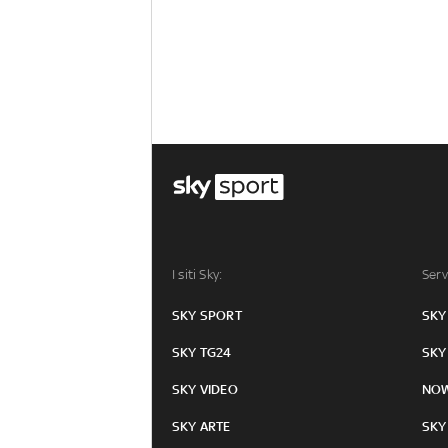
I siti Sky:
Serv
SKY SPORT
SKY
SKY TG24
SKY
SKY VIDEO
NO
SKY ARTE
SKY