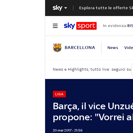
Esplora tutte le offerte S
In evidenza:
RI
BARCELLONA
News
Vid
News e Highlights, tutto live: seguici su
LIGA
Barça, il vice Unzu
propone: "Vorrei a
20 mar 2017 - 21:56