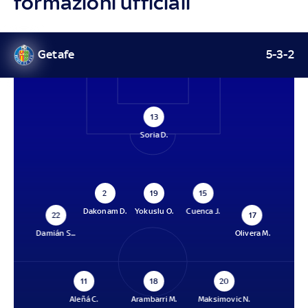
formazioni ufficiali
Getafe
5-3-2
13
Soria D.
2
19
15
Dakonam D.
Yokuslu O.
Cuenca J.
22
17
Damián S...
Olivera M.
11
18
20
Aleñá C.
Arambarri M.
Maksimovic N.