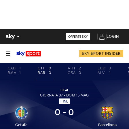
LOGIN
OFFERTE SKY
SKY SPORT INSIDER
CAD
1
GTF
0
ATH
2
LUD
3
RMA
1
BAR
0
OSA
0
ALV
1
LIGA
GIORNATA 37 - DOM 15 MAG
FINE
0 - 0
Getafe
Barcellona