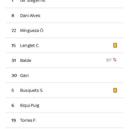
1
ter Stegen M.
8
Dani Alves
22
Mingueza Ó.
15
Lenglet C.
91'
31
Balde
30
Gavi
5
Busquets S.
6
Riqui Puig
19
Torres F.