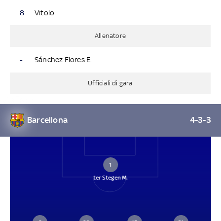
8
Vitolo
Allenatore
-
Sánchez Flores E.
Ufficiali di gara
Barcellona
4-3-3
1
ter Stegen M.