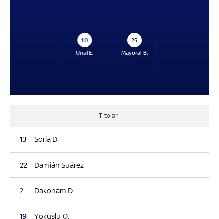
10
25
Ünal E.
Mayoral B.
Titolari
13
Soria D.
22
Damián Suárez
2
Dakonam D.
19
Yokuslu O.