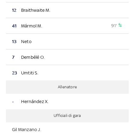
12
Braithwaite M.
91'
41
Mármol M.
13
Neto
7
Dembélé O.
23
Umtiti S.
Allenatore
-
Hernández X.
Ufficiali di gara
Gil Manzano J.