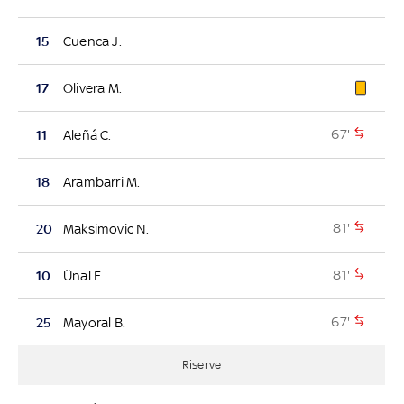
15
Cuenca J.
17
Olivera M.
67'
11
Aleñá C.
18
Arambarri M.
81'
20
Maksimovic N.
81'
10
Ünal E.
67'
25
Mayoral B.
Riserve