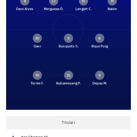
8
22
15
31
Dani Alves
Mingueza Ó.
Lenglet C.
Balde
30
5
6
Gavi
Busquets S.
Riqui Puig
19
25
9
Torres F.
Aubameyang P.
Depay M.
Titolari