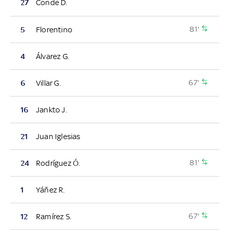
27
Conde D.
81'
5
Florentino
4
Álvarez G.
67'
6
Villar G.
16
Jankto J.
21
Juan Iglesias
81'
24
Rodríguez Ó.
1
Yáñez R.
67'
12
Ramírez S.