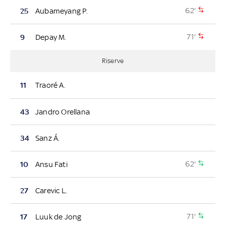
62'
25
Aubameyang P.
71'
9
Depay M.
Riserve
11
Traoré A.
43
Jandro Orellana
34
Sanz Á.
62'
10
Ansu Fati
27
Carevic L.
71'
17
Luuk de Jong