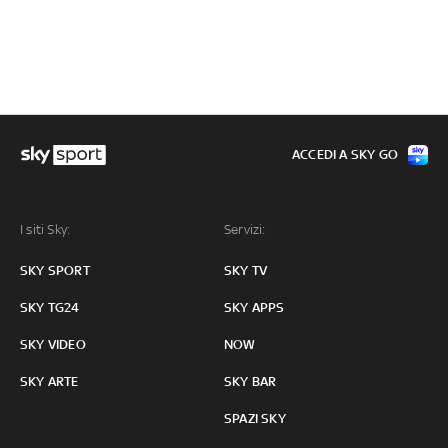
ACCEDI A SKY GO
I siti Sky:
Servizi:
SKY SPORT
SKY TV
SKY TG24
SKY APPS
SKY VIDEO
NOW
SKY ARTE
SKY BAR
SPAZI SKY