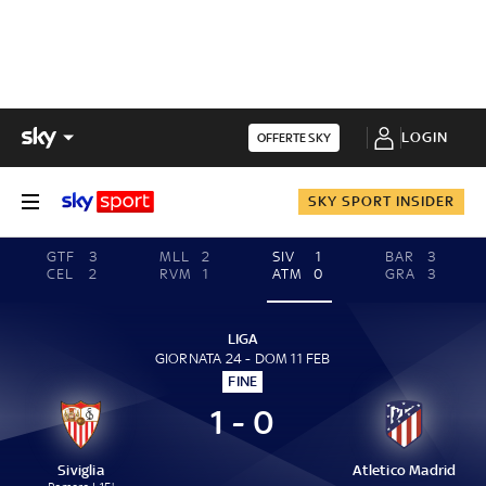
LOGIN
OFFERTE SKY
SKY SPORT INSIDER
GTF
3
MLL
2
SIV
1
BAR
3
CEL
2
RVM
1
ATM
0
GRA
3
LIGA
GIORNATA 24 - DOM 11 FEB
FINE
1 - 0
Siviglia
Atletico Madrid