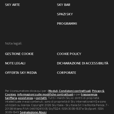
SKY ARTE
SKY BAR
SPAZI SKY
PROGRAMMI
Note legali:
GESTIONE COOKIE
COOKIE POLICY
NOTE LEGALI
DICHIARAZIONE DI ACCESSIBILITÀ
OFFERTA SKY MEDIA
CORPORATE
Per il consumatore clicca qui per i
Moduli, Condizioni contrattuali
,
Privacy &
Cookies
,
informazioni sulle modifiche contrattuali
o per
trasparenza
tariffaria
,
assistenza
e
contatti
. Tutti i marchi Sky e i diritti di proprietà
intellettuale in essi contenuti, sono di proprietà di Sky international AG e sono
utilizzati su licenza. Copyright 2026 Sky Italia - Sky Italia Srl Via Monte Penice, 7 -
20138 Milano P.IVA 04619241005. SkyTG24: ISSN 3035-1537 e SkySport: ISSN
3035-1545.
Segnalazione Abusi