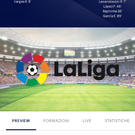
Vargas R. 8'
Lewandowski R. 7'
López F. 46'
Raphinha 55'
García E. 89'
1 - 4
PREVIEW
FORMAZIONI
LIVE
STATISTICHE