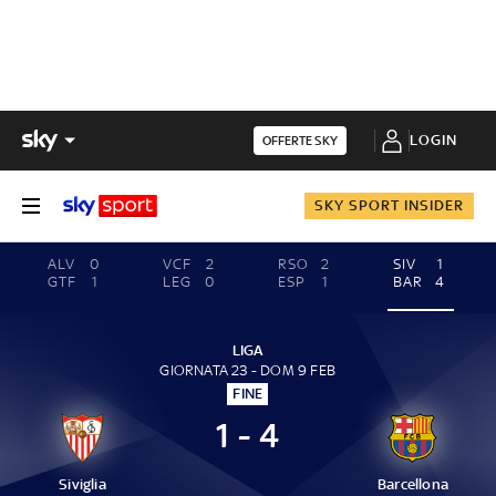
LOGIN
OFFERTE SKY
SKY SPORT INSIDER
ALV
0
VCF
2
RSO
2
SIV
1
GTF
1
LEG
0
ESP
1
BAR
4
LIGA
GIORNATA 23 - DOM 9 FEB
FINE
1 - 4
Siviglia
Barcellona