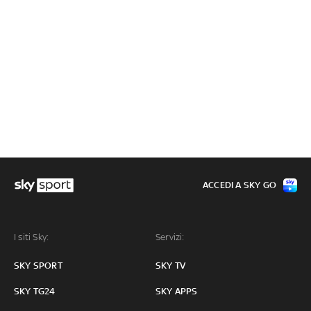
ACCEDI A SKY GO
I siti Sky:
Servizi:
SKY SPORT
SKY TV
SKY TG24
SKY APPS