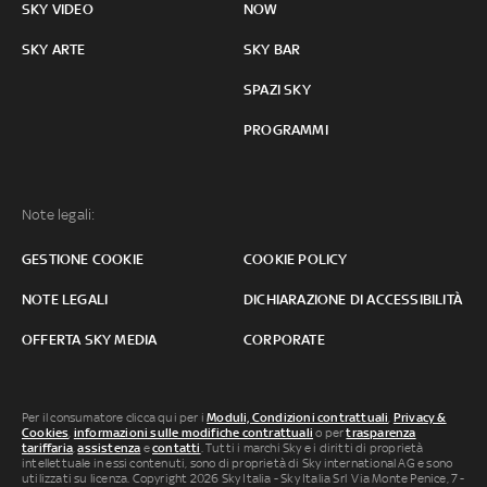
SKY VIDEO
NOW
SKY ARTE
SKY BAR
SPAZI SKY
PROGRAMMI
Note legali:
GESTIONE COOKIE
COOKIE POLICY
NOTE LEGALI
DICHIARAZIONE DI ACCESSIBILITÀ
OFFERTA SKY MEDIA
CORPORATE
Per il consumatore clicca qui per i
Moduli, Condizioni contrattuali
,
Privacy &
Cookies
,
informazioni sulle modifiche contrattuali
o per
trasparenza
tariffaria
,
assistenza
e
contatti
. Tutti i marchi Sky e i diritti di proprietà
intellettuale in essi contenuti, sono di proprietà di Sky international AG e sono
utilizzati su licenza. Copyright 2026 Sky Italia - Sky Italia Srl Via Monte Penice, 7 -