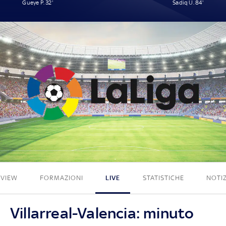
Gueye P. 32'
Sadiq U. 84'
1 - 1
EVIEW
FORMAZIONI
LIVE
STATISTICHE
NOTIZ
Villarreal-Valencia: minuto