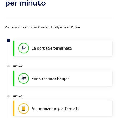
per minuto
Contenuto creato con software di intelligenza artificiale
La partita è terminata
90'+7'
Fine secondo tempo
90'+4'
Ammonizione per Pérez F.