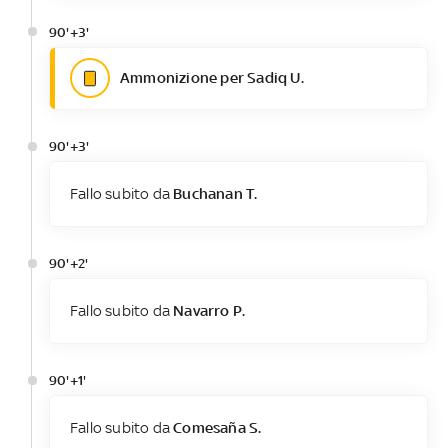
90'+3'
Ammonizione per Sadiq U.
90'+3'
Fallo subito da
Buchanan T.
90'+2'
Fallo subito da
Navarro P.
90'+1'
Fallo subito da
Comesaña S.