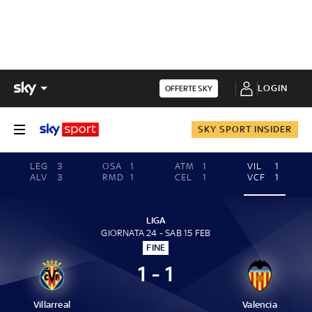
LOGIN
OFFERTE SKY
SKY SPORT INSIDER
LEG
3
OSA
1
ATM
1
VIL
1
ALV
3
RMD
1
CEL
1
VCF
1
LIGA
GIORNATA 24 - SAB 15 FEB
FINE
1 - 1
Villarreal
Valencia