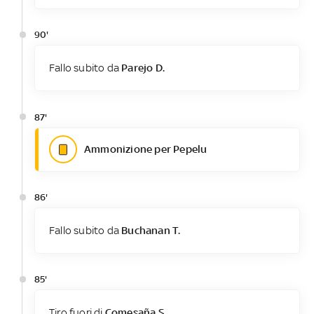
90'
Fallo subito da
Parejo D.
87'
Ammonizione per Pepelu
86'
Fallo subito da
Buchanan T.
85'
Tiro fuori di
Comesaña S.