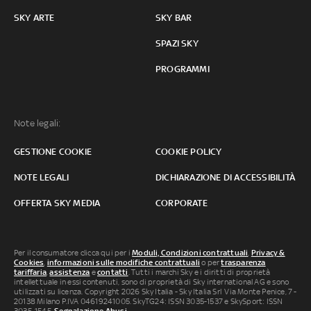
SKY ARTE
SKY BAR
SPAZI SKY
PROGRAMMI
Note legali:
GESTIONE COOKIE
COOKIE POLICY
NOTE LEGALI
DICHIARAZIONE DI ACCESSIBILITÀ
OFFERTA SKY MEDIA
CORPORATE
Per il consumatore clicca qui per i
Moduli, Condizioni contrattuali
,
Privacy &
Cookies
,
informazioni sulle modifiche contrattuali
o per
trasparenza
tariffaria
,
assistenza
e
contatti
. Tutti i marchi Sky e i diritti di proprietà
intellettuale in essi contenuti, sono di proprietà di Sky international AG e sono
utilizzati su licenza. Copyright 2026 Sky Italia - Sky Italia Srl Via Monte Penice, 7 -
20138 Milano P.IVA 04619241005. SkyTG24: ISSN 3035-1537 e SkySport: ISSN