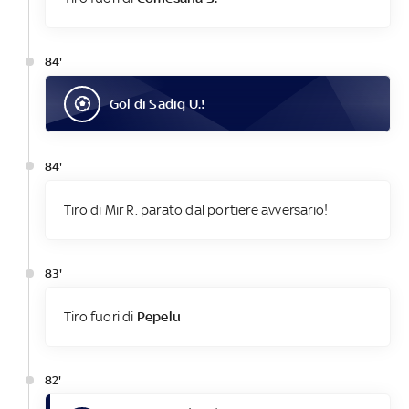
84'
Gol
di
Sadiq U.
!
84'
Tiro di Mir R. parato dal portiere avversario!
83'
Tiro fuori di
Pepelu
82'