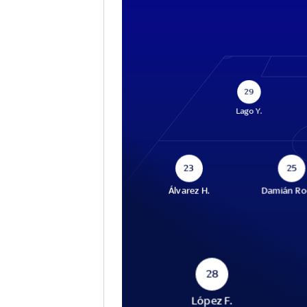
29
Lago Y.
23
25
Álvarez H.
Damián Rod
28
López F.