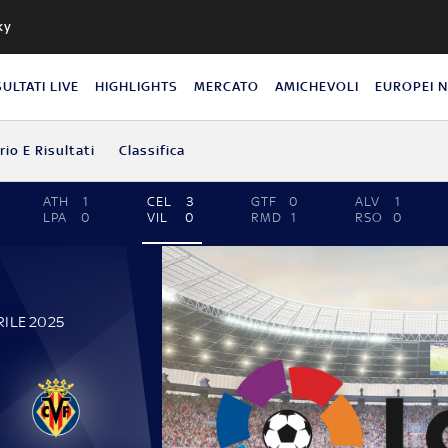
ky
SULTATI LIVE
HIGHLIGHTS
MERCATO
AMICHEVOLI
EUROPEI 
io E Risultati
Classifica
ATH
1
CEL
3
GTF
0
ALV
1
LPA
0
VIL
0
RMD
1
RSO
0
RILE 2025