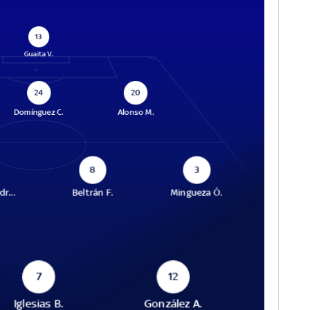
13
Guaita V.
24
20
Domínguez C.
Alonso M.
8
3
r...
Beltrán F.
Mingueza Ó.
7
12
Iglesias B.
González A.