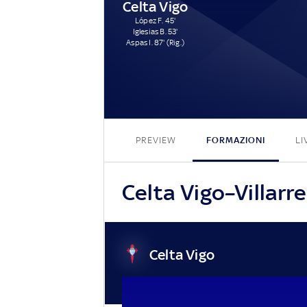
Celta Vigo
López F. 45'
Iglesias B. 53'
Aspas I. 87' (Rig.)
PREVIEW
FORMAZIONI
LI
Celta Vigo–Villarrea
Celta Vigo