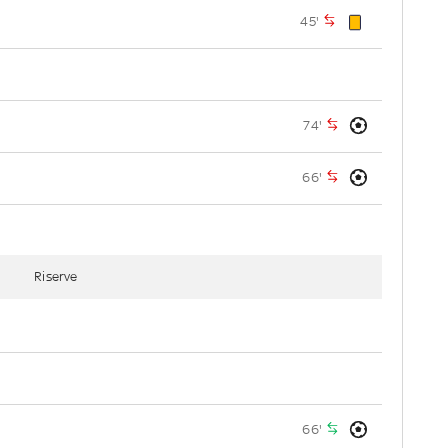
45'
74'
66'
Riserve
66'