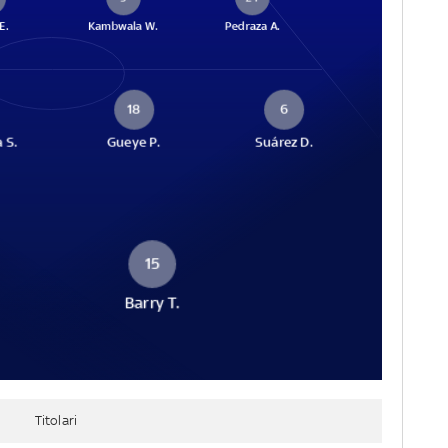
E.
Kambwala W.
Pedraza A.
18
6
 S.
Gueye P.
Suárez D.
15
Barry T.
Titolari