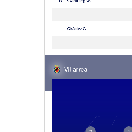
19
Swedberg W.
-
Giráldez C.
Villarreal
17
4