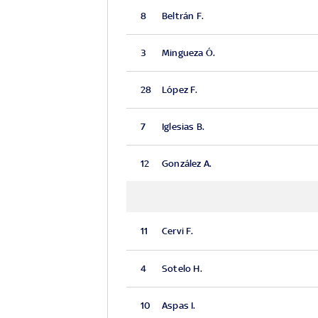
8
Beltrán F.
3
Mingueza Ó.
28
López F.
7
Iglesias B.
12
González A.
11
Cervi F.
4
Sotelo H.
10
Aspas I.