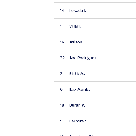
14
Losada I.
1
Villar I.
16
Jailson
32
Javi Rodríguez
21
Ristic M.
6
Ilaix Moriba
18
Durán P.
5
Carreira S.