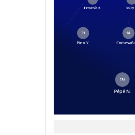
Femenía K.
Bailly 
21
14
Pino Y.
Comesaña
19
Pépé N.