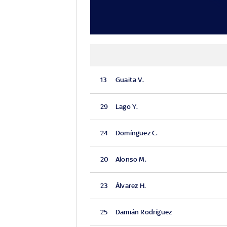
13
Guaita V.
29
Lago Y.
24
Domínguez C.
20
Alonso M.
23
Álvarez H.
25
Damián Rodríguez