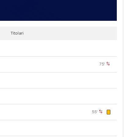
Titolari
75'
55'