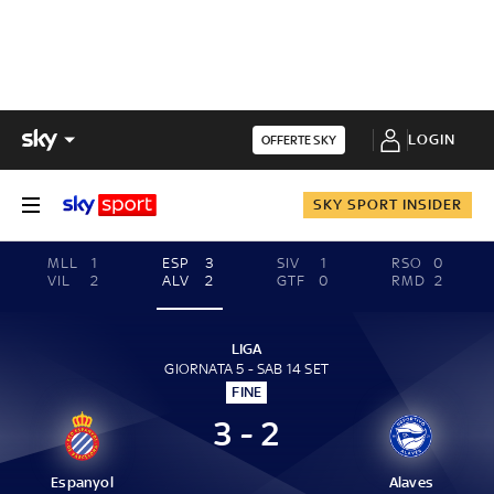
LOGIN
OFFERTE SKY
SKY SPORT INSIDER
MLL
1
ESP
3
SIV
1
RSO
0
VIL
2
ALV
2
GTF
0
RMD
2
LIGA
GIORNATA 5 - SAB 14 SET
FINE
3 - 2
Espanyol
Alaves