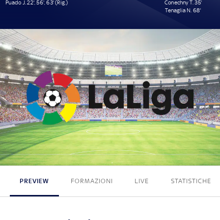
Puado J. 22', 56', 63' (Rig.)
Conechny T. 35'
Tenaglia N. 68'
3 - 2
PREVIEW
FORMAZIONI
LIVE
STATISTICHE