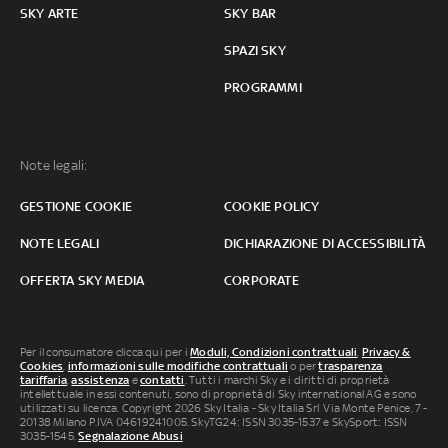
SKY ARTE
SKY BAR
SPAZI SKY
PROGRAMMI
Note legali:
GESTIONE COOKIE
COOKIE POLICY
NOTE LEGALI
DICHIARAZIONE DI ACCESSIBILITÀ
OFFERTA SKY MEDIA
CORPORATE
Per il consumatore clicca qui per i
Moduli, Condizioni contrattuali
,
Privacy &
Cookies
,
informazioni sulle modifiche contrattuali
o per
trasparenza
tariffaria
,
assistenza
e
contatti
. Tutti i marchi Sky e i diritti di proprietà
intellettuale in essi contenuti, sono di proprietà di Sky international AG e sono
utilizzati su licenza. Copyright 2026 Sky Italia - Sky Italia Srl Via Monte Penice, 7 -
20138 Milano P.IVA 04619241005. SkyTG24: ISSN 3035-1537 e SkySport: ISSN
3035-1545.
Segnalazione Abusi