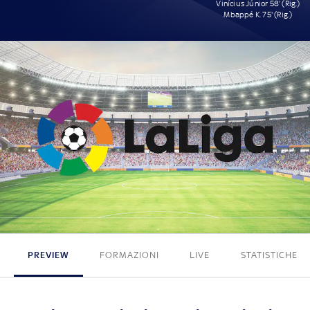
Vinícius Júnior 58' (Rig.)
Mbappé K. 75' (Rig.)
0 - 2
PREVIEW
FORMAZIONI
LIVE
STATISTICHE