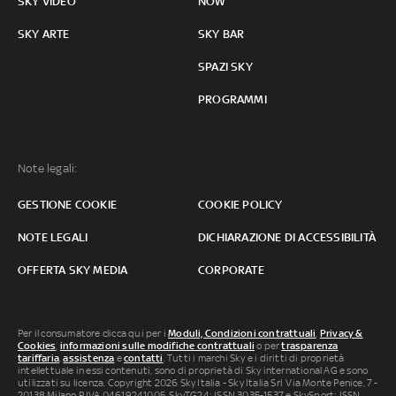
SKY VIDEO
NOW
SKY ARTE
SKY BAR
SPAZI SKY
PROGRAMMI
Note legali:
GESTIONE COOKIE
COOKIE POLICY
NOTE LEGALI
DICHIARAZIONE DI ACCESSIBILITÀ
OFFERTA SKY MEDIA
CORPORATE
Per il consumatore clicca qui per i
Moduli, Condizioni contrattuali
,
Privacy &
Cookies
,
informazioni sulle modifiche contrattuali
o per
trasparenza
tariffaria
,
assistenza
e
contatti
. Tutti i marchi Sky e i diritti di proprietà
intellettuale in essi contenuti, sono di proprietà di Sky international AG e sono
utilizzati su licenza. Copyright 2026 Sky Italia - Sky Italia Srl Via Monte Penice, 7 -
20138 Milano P.IVA 04619241005. SkyTG24: ISSN 3035-1537 e SkySport: ISSN