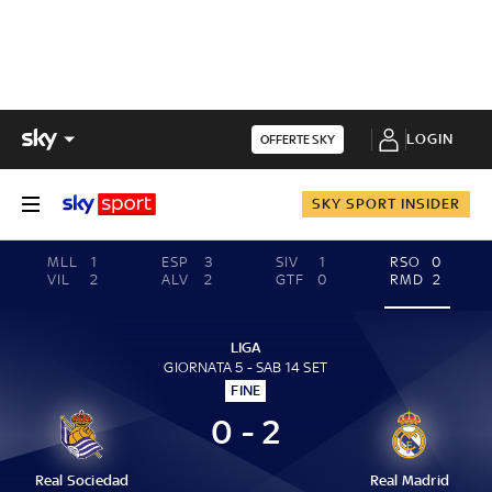
LOGIN
OFFERTE SKY
SKY SPORT INSIDER
MLL
1
ESP
3
SIV
1
RSO
0
VIL
2
ALV
2
GTF
0
RMD
2
LIGA
GIORNATA 5 - SAB 14 SET
FINE
0 - 2
Real Sociedad
Real Madrid