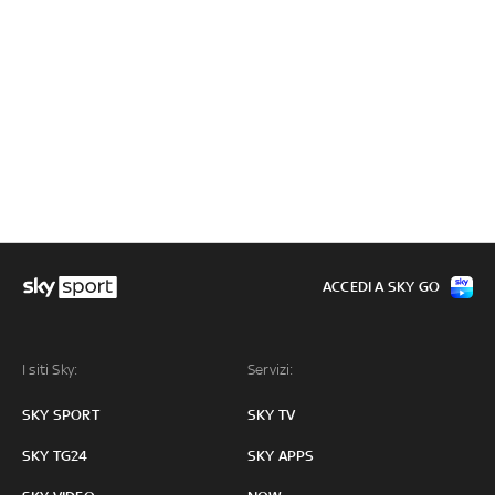
ACCEDI A SKY GO
I siti Sky:
Servizi:
SKY SPORT
SKY TV
SKY TG24
SKY APPS