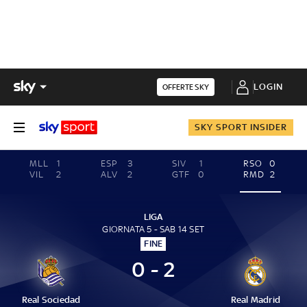
LOGIN
OFFERTE SKY
SKY SPORT INSIDER
MLL
1
ESP
3
SIV
1
RSO
0
VIL
2
ALV
2
GTF
0
RMD
2
LIGA
GIORNATA 5 - SAB 14 SET
FINE
0 - 2
Real Sociedad
Real Madrid