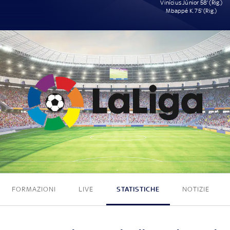
Vinícius Júnior 58' (Rig.)
Mbappé K. 75' (Rig.)
0 - 2
FORMAZIONI
LIVE
STATISTICHE
NOTIZIE