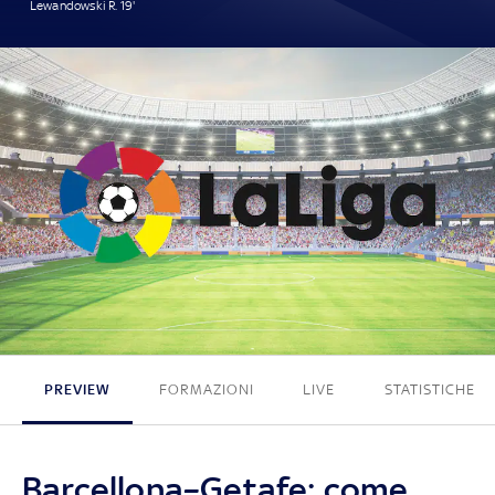
Lewandowski R. 19'
1 - 0
PREVIEW
FORMAZIONI
LIVE
STATISTICHE
Barcellona–Getafe: come