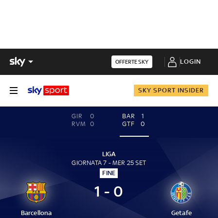
LOGIN
OFFERTE SKY
SKY SPORT INSIDER
GIR
0
BAR
1
RVM
0
GTF
0
LIGA
GIORNATA 7 - MER 25 SET
FINE
1 - 0
Barcellona
Getafe