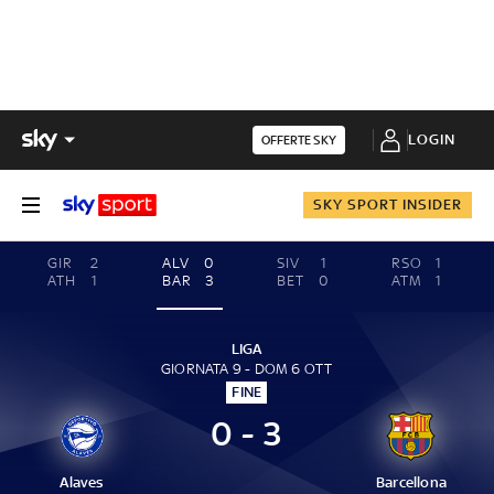
LOGIN
OFFERTE SKY
SKY SPORT INSIDER
GIR
2
ALV
0
SIV
1
RSO
1
ATH
1
BAR
3
BET
0
ATM
1
LIGA
GIORNATA 9 - DOM 6 OTT
FINE
0 - 3
Alaves
Barcellona