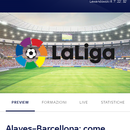
Lewandowski R. 7', 22', 32'
0 - 3
PREVIEW
FORMAZIONI
LIVE
STATISTICHE
Alaves–Barcellona: come