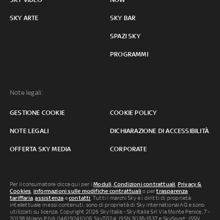
SKY ARTE
SKY BAR
SPAZI SKY
PROGRAMMI
Note legali:
GESTIONE COOKIE
COOKIE POLICY
NOTE LEGALI
DICHIARAZIONE DI ACCESSIBILITÀ
OFFERTA SKY MEDIA
CORPORATE
Per il consumatore clicca qui per i
Moduli, Condizioni contrattuali
,
Privacy &
Cookies
,
informazioni sulle modifiche contrattuali
o per
trasparenza
tariffaria
,
assistenza
e
contatti
. Tutti i marchi Sky e i diritti di proprietà
intellettuale in essi contenuti, sono di proprietà di Sky international AG e sono
utilizzati su licenza. Copyright 2026 Sky Italia - Sky Italia Srl Via Monte Penice, 7 -
20138 Milano P.IVA 04619241005. SkyTG24: ISSN 3035-1537 e SkySport: ISSN