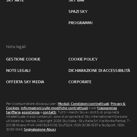
SKY ARTE
SKY BAR
SPAZI SKY
PROGRAMMI
Note legali:
GESTIONE COOKIE
COOKIE POLICY
NOTE LEGALI
DICHIARAZIONE DI ACCESSIBILITÀ
OFFERTA SKY MEDIA
CORPORATE
Per il consumatore clicca qui per i
Moduli, Condizioni contrattuali
,
Privacy &
Cookies
,
informazioni sulle modifiche contrattuali
o per
trasparenza
tariffaria
,
assistenza
e
contatti
. Tutti i marchi Sky e i diritti di proprietà
intellettuale in essi contenuti, sono di proprietà di Sky international AG e sono
utilizzati su licenza. Copyright 2026 Sky Italia - Sky Italia Srl Via Monte Penice, 7 -
20138 Milano P.IVA 04619241005. SkyTG24: ISSN 3035-1537 e SkySport: ISSN
3035-1545.
Segnalazione Abusi