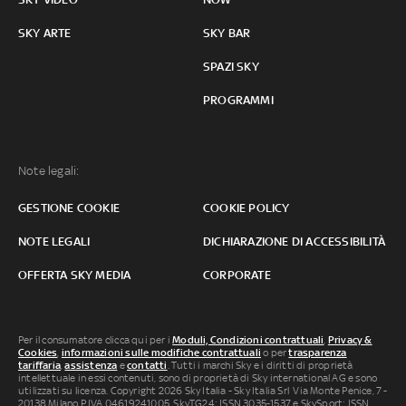
SKY ARTE
SKY BAR
SPAZI SKY
PROGRAMMI
Note legali:
GESTIONE COOKIE
COOKIE POLICY
NOTE LEGALI
DICHIARAZIONE DI ACCESSIBILITÀ
OFFERTA SKY MEDIA
CORPORATE
Per il consumatore clicca qui per i
Moduli, Condizioni contrattuali
,
Privacy &
Cookies
,
informazioni sulle modifiche contrattuali
o per
trasparenza
tariffaria
,
assistenza
e
contatti
. Tutti i marchi Sky e i diritti di proprietà
intellettuale in essi contenuti, sono di proprietà di Sky international AG e sono
utilizzati su licenza. Copyright 2026 Sky Italia - Sky Italia Srl Via Monte Penice, 7 -
20138 Milano P.IVA 04619241005. SkyTG24: ISSN 3035-1537 e SkySport: ISSN