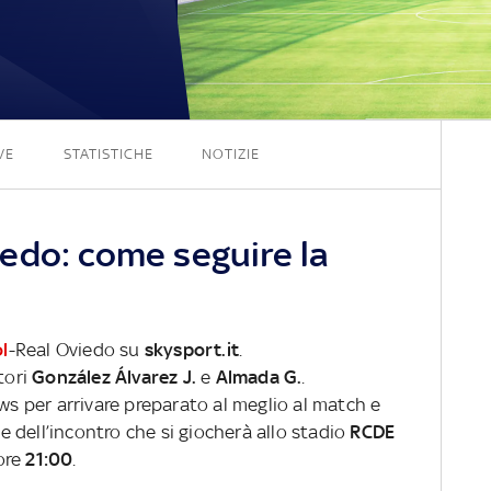
1 - 1
VE
STATISTICHE
NOTIZIE
edo: come seguire la
l
-Real Oviedo su
skysport.it
.
tori
González Álvarez J.
e
Almada G.
.
ews per arrivare preparato al meglio al match e
ve dell’incontro che si giocherà allo stadio
RCDE
ore
21:00
.