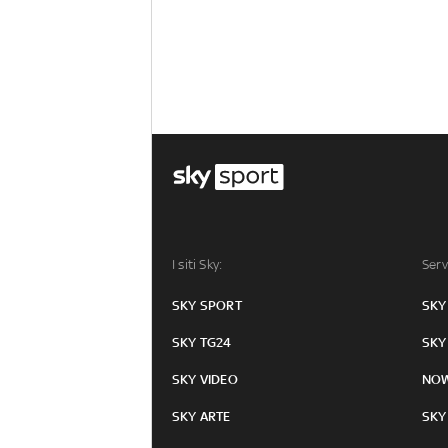
I siti Sky:
Serv
SKY SPORT
SKY
SKY TG24
SKY
SKY VIDEO
NO
SKY ARTE
SKY