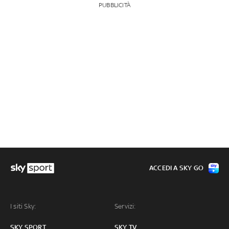
PUBBLICITÀ
ACCEDI A SKY GO
I siti Sky:
Servizi:
SKY SPORT
SKY TV