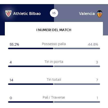
Athletic Bilbao
Valencia
VS
I NUMERI DEL MATCH
Possesso palla
55.2
%
44.8
%
Tiri in porta
4
3
Tiri totali
14
7
Pali / Traverse
0
1