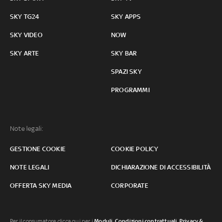
SKY TG24
SKY APPS
SKY VIDEO
NOW
SKY ARTE
SKY BAR
SPAZI SKY
PROGRAMMI
Note legali:
GESTIONE COOKIE
COOKIE POLICY
NOTE LEGALI
DICHIARAZIONE DI ACCESSIBILITÀ
OFFERTA SKY MEDIA
CORPORATE
Per il consumatore clicca qui per i
Moduli, Condizioni contrattuali
,
Privacy &