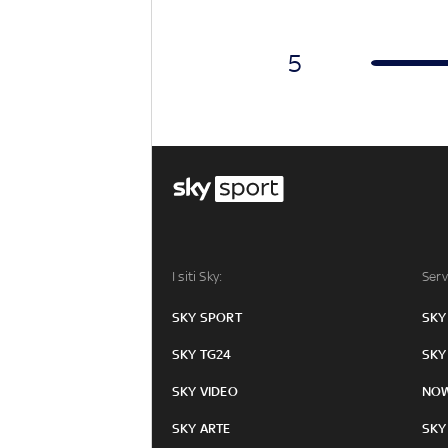
5
I siti Sky:
Serv
SKY SPORT
SKY
SKY TG24
SKY
SKY VIDEO
NO
SKY ARTE
SKY