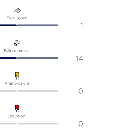
Fuori gioco
1
Falli commessi
14
Ammonizioni
0
Espulsioni
0