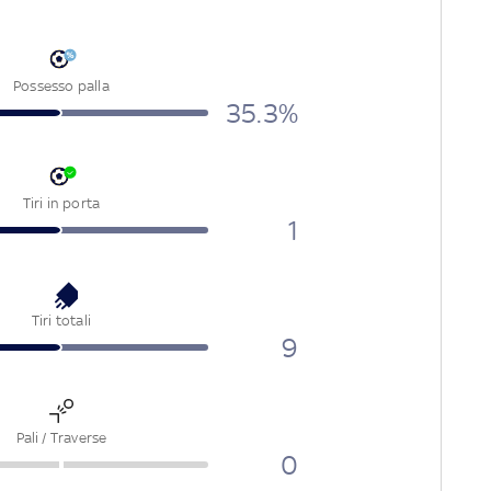
Possesso palla
35.3
%
Tiri in porta
1
Tiri totali
9
Pali / Traverse
0