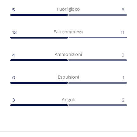
Fuori gioco
5
3
Falli commessi
13
11
Ammonizioni
4
0
Espulsioni
0
1
Angoli
3
2