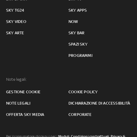
SKY TG24
SKY APPS
SKY VIDEO
NOW
SKY ARTE
SKY BAR
SPAZI SKY
PROGRAMMI
Note legali:
GESTIONE COOKIE
COOKIE POLICY
NOTE LEGALI
DICHIARAZIONE DI ACCESSIBILITÀ
OFFERTA SKY MEDIA
CORPORATE
Per il consumatore clicca qui per i
Moduli, Condizioni contrattuali
,
Privacy &