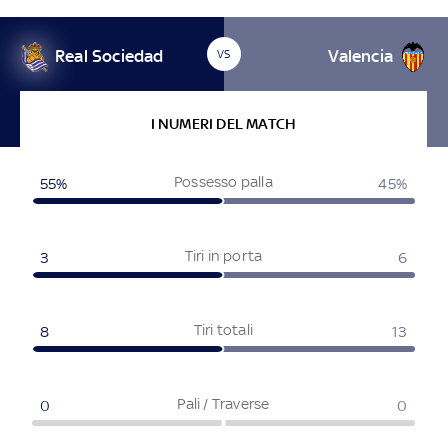
Real Sociedad
Valencia
VS
I NUMERI DEL MATCH
Possesso palla
55
%
45
%
Tiri in porta
3
6
Tiri totali
8
13
Pali / Traverse
0
0