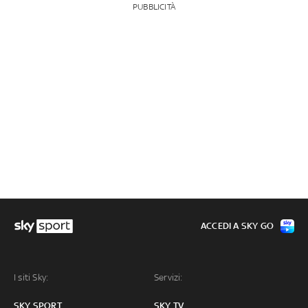
PUBBLICITÀ
ACCEDI A SKY GO
I siti Sky:
Servizi:
SKY SPORT
SKY TV