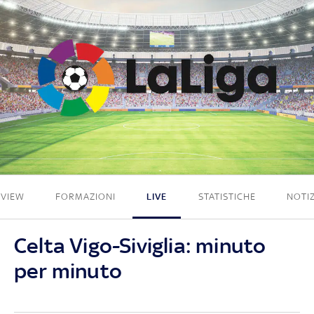
1 - 0
EVIEW
FORMAZIONI
LIVE
STATISTICHE
NOTIZ
Celta Vigo-Siviglia: minuto
per minuto