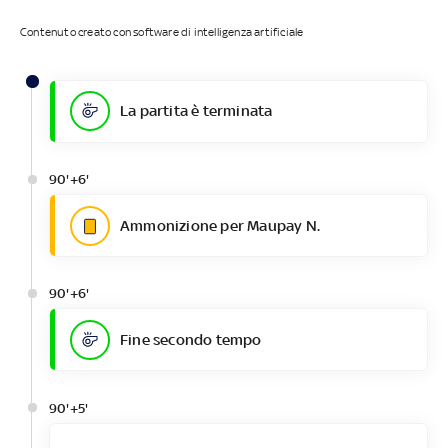
Contenuto creato con software di intelligenza artificiale
La partita è terminata
90'+6'
Ammonizione per Maupay N.
90'+6'
Fine secondo tempo
90'+5'