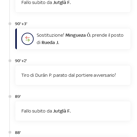
Fallo subito da
Jutglà F.
90'+3'
Sostituzione!
Mingueza Ó.
prende il posto
di
Rueda J.
90'+2'
Tiro di Durán P. parato dal portiere avversario!
89'
Fallo subito da
Jutglà F.
88'