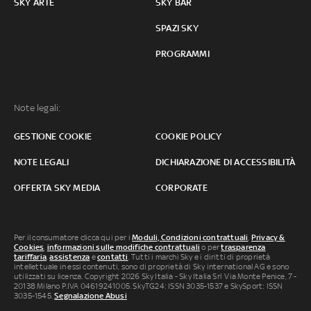
SKY ARTE
SKY BAR
SPAZI SKY
PROGRAMMI
Note legali:
GESTIONE COOKIE
COOKIE POLICY
NOTE LEGALI
DICHIARAZIONE DI ACCESSIBILITÀ
OFFERTA SKY MEDIA
CORPORATE
Per il consumatore clicca qui per i
Moduli, Condizioni contrattuali
,
Privacy &
Cookies
,
informazioni sulle modifiche contrattuali
o per
trasparenza
tariffaria
,
assistenza
e
contatti
. Tutti i marchi Sky e i diritti di proprietà
intellettuale in essi contenuti, sono di proprietà di Sky international AG e sono
utilizzati su licenza. Copyright 2026 Sky Italia - Sky Italia Srl Via Monte Penice, 7 -
20138 Milano P.IVA 04619241005. SkyTG24: ISSN 3035-1537 e SkySport: ISSN
3035-1545.
Segnalazione Abusi