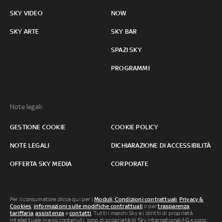
SKY VIDEO
NOW
SKY ARTE
SKY BAR
SPAZI SKY
PROGRAMMI
Note legali:
GESTIONE COOKIE
COOKIE POLICY
NOTE LEGALI
DICHIARAZIONE DI ACCESSIBILITÀ
OFFERTA SKY MEDIA
CORPORATE
Per il consumatore clicca qui per i
Moduli, Condizioni contrattuali
,
Privacy &
Cookies
,
informazioni sulle modifiche contrattuali
o per
trasparenza
tariffaria
,
assistenza
e
contatti
. Tutti i marchi Sky e i diritti di proprietà
intellettuale in essi contenuti, sono di proprietà di Sky international AG e sono