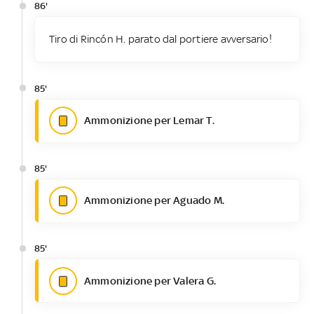
86'
Tiro di Rincón H. parato dal portiere avversario!
85'
Ammonizione per Lemar T.
85'
Ammonizione per Aguado M.
85'
Ammonizione per Valera G.