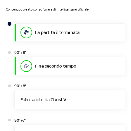
Contenuto creato con software di intelligenza artificiale
La partita è terminata
90'+8'
Fine secondo tempo
90'+8'
Fallo subito da
Chust V.
90'+7'