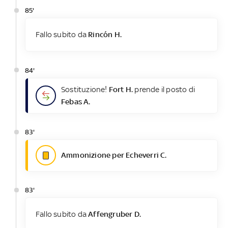
85'
Fallo subito da
Rincón H.
84'
Sostituzione!
Fort H.
prende il posto di
Febas A.
83'
Ammonizione per Echeverri C.
83'
Fallo subito da
Affengruber D.