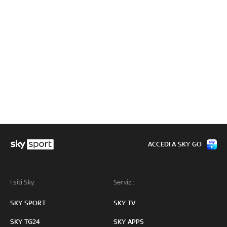
ACCEDI A SKY GO
I siti Sky:
Servizi:
SKY SPORT
SKY TV
SKY TG24
SKY APPS