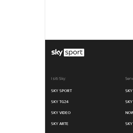
I siti Sky:
Serv
SKY SPORT
SKY
SKY TG24
SKY
SKY VIDEO
NO
SKY ARTE
SKY