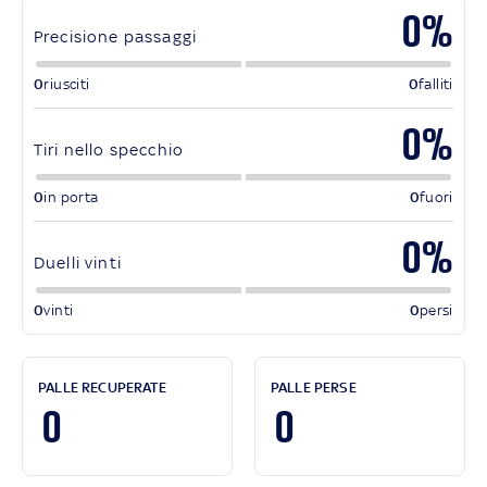
0%
Precisione passaggi
0
riusciti
0
falliti
0%
Tiri nello specchio
0
in porta
0
fuori
0%
Duelli vinti
0
vinti
0
persi
PALLE RECUPERATE
PALLE PERSE
0
0