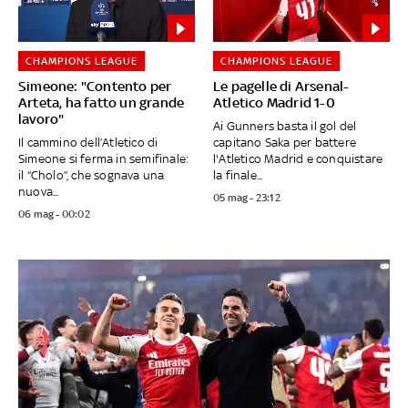
CHAMPIONS LEAGUE
CHAMPIONS LEAGUE
Simeone: "Contento per
Le pagelle di Arsenal-
Arteta, ha fatto un grande
Atletico Madrid 1-0
lavoro"
Ai Gunners basta il gol del
Il cammino dell’Atletico di
capitano Saka per battere
Simeone si ferma in semifinale:
l'Atletico Madrid e conquistare
il “Cholo”, che sognava una
la finale...
nuova...
05 mag - 23:12
06 mag - 00:02