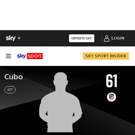
LOGIN
OFFERTE SKY
SKY SPORT INSIDER
61
Cubo
ATT
Cubo