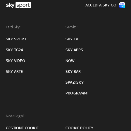
ACCEDI A SKY GO
I siti Sky:
Servizi:
SKY SPORT
SKY TV
SKY TG24
SKY APPS
SKY VIDEO
NOW
SKY ARTE
SKY BAR
SPAZI SKY
PROGRAMMI
Note legali:
GESTIONE COOKIE
COOKIE POLICY