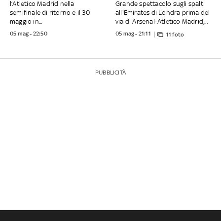
l’Atletico Madrid nella
Grande spettacolo sugli spalti
semifinale di ritorno e il 30
all'Emirates di Londra prima del
maggio in...
via di Arsenal-Atletico Madrid,...
05 mag - 22:50
05 mag - 21:11
11 foto
PUBBLICITÀ