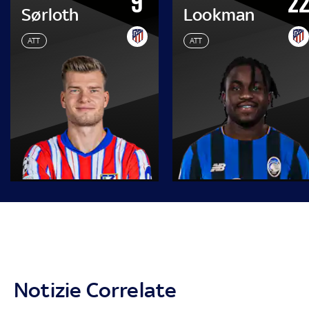
9
2
Sørloth
Lookman
ATT
ATT
Notizie Correlate