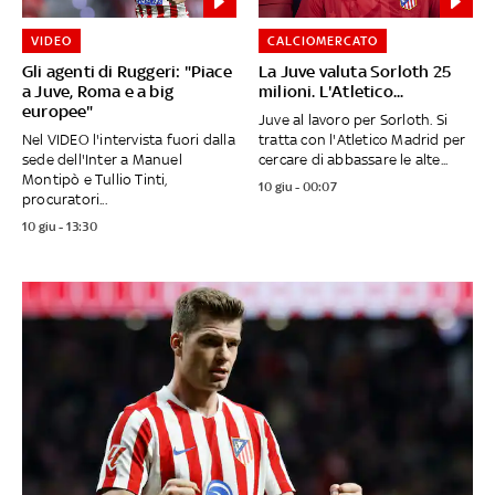
VIDEO
CALCIOMERCATO
Gli agenti di Ruggeri: "Piace
La Juve valuta Sorloth 25
a Juve, Roma e a big
milioni. L'Atletico...
europee"
Juve al lavoro per Sorloth. Si
Nel VIDEO l'intervista fuori dalla
tratta con l'Atletico Madrid per
sede dell'Inter a Manuel
cercare di abbassare le alte...
Montipò e Tullio Tinti,
10 giu - 00:07
procuratori...
10 giu - 13:30