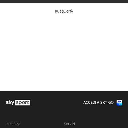
PUBBLICITÀ
ACCEDI A SKY GO
I siti Sky:
Servizi: