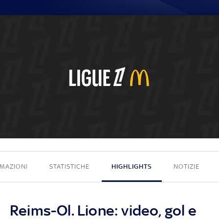
0 - 0
MAZIONI
STATISTICHE
HIGHLIGHTS
NOTIZIE
Reims-Ol. Lione: video, gol e