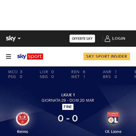
LOGIN
OFFERTE SKY
SKY SPORT INSIDER
MCO
3
LOR
0
REN
6
ANR
1
PSG
0
SBG
0
MET
1
BRS
0
LIGUE 1
GIORNATA 29 - DOM 20 MAR
FINE
0 - 0
Reims
Ol. Lione