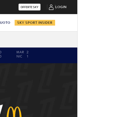
LOGIN
OFFERTE SKY
NUOTO
SKY SPORT INSIDER
0
MAR
2
0
NIC
1