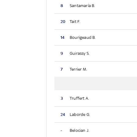
8
Santamaría B.
20
Tait F.
14
Bourigeaud B.
9
Guirassy S.
7
Terrier M.
3
Truffert A.
24
Laborde G.
-
Belocian J.