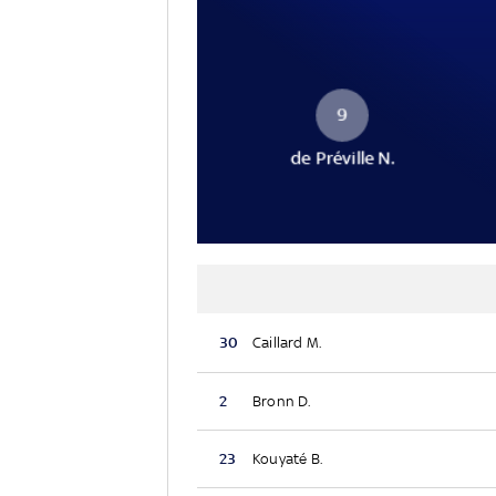
9
de Préville N.
30
Caillard M.
2
Bronn D.
23
Kouyaté B.