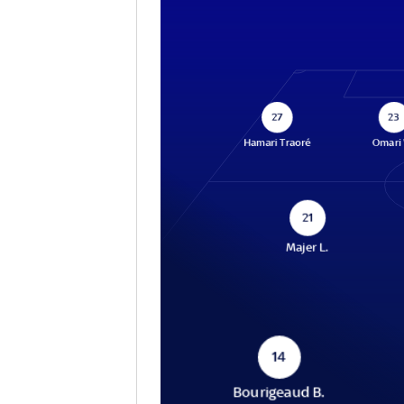
27
23
Hamari Traoré
Omari
21
Majer L.
14
Bourigeaud B.