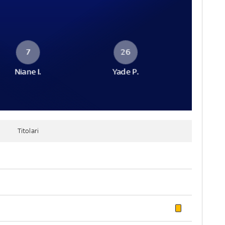
7
26
Niane I.
Yade P.
Titolari