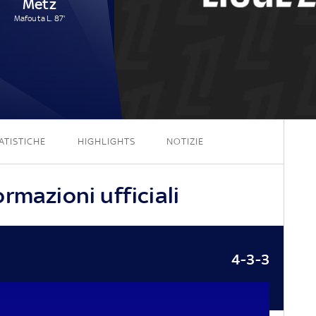
Metz
Mafouta L. 87'
6 - 1
ATISTICHE
HIGHLIGHTS
NOTIZIE
rmazioni ufficiali
4-3-3