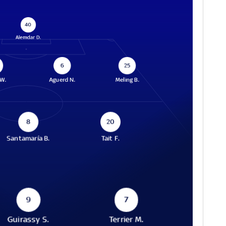
40
Alemdar D.
6
25
 W.
Aguerd N.
Meling B.
8
20
Santamaría B.
Tait F.
9
7
Guirassy S.
Terrier M.