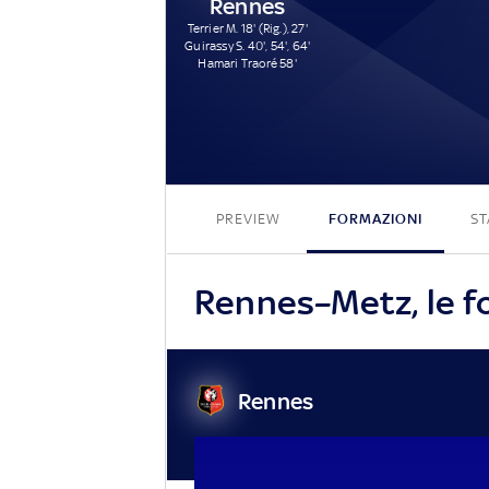
Rennes
Terrier M. 18' (Rig.), 27'
Guirassy S. 40', 54', 64'
Hamari Traoré 58'
PREVIEW
FORMAZIONI
ST
Rennes–Metz, le fo
Rennes