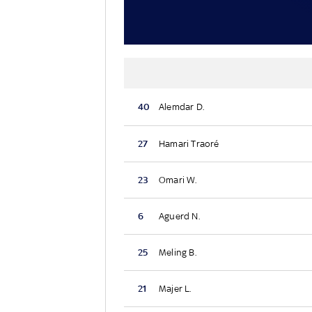
40
Alemdar D.
27
Hamari Traoré
23
Omari W.
6
Aguerd N.
25
Meling B.
21
Majer L.