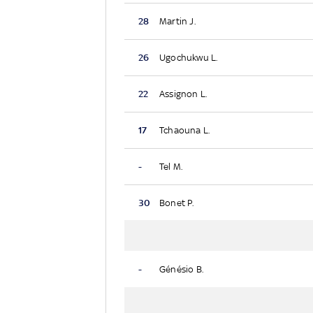
28
Martin J.
26
Ugochukwu L.
22
Assignon L.
17
Tchaouna L.
-
Tel M.
30
Bonet P.
-
Génésio B.