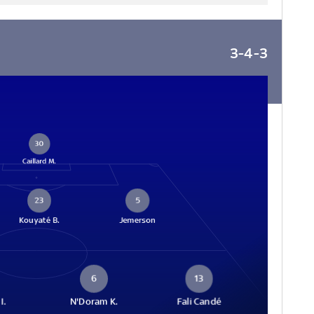
3-4-3
30
Caillard M.
23
5
Kouyaté B.
Jemerson
6
13
I.
N'Doram K.
Fali Candé