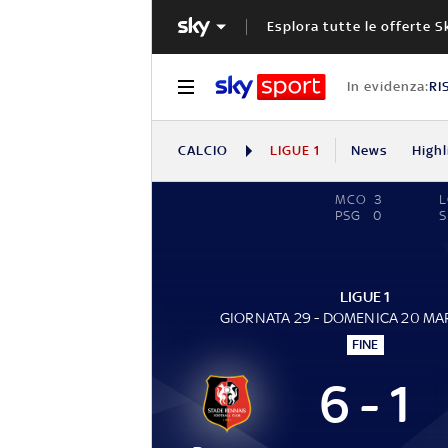
Esplora tutte le offerte S
In evidenza:
RI
CALCIO
LIGUE 1
News
Highl
MCO
3
PSG
0
S
LIGUE 1
GIORNATA 29 - DOMENICA 20 MA
FINE
6 - 1