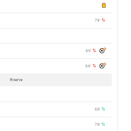
79'
3
65'
2
66'
Riserve
65'
79'