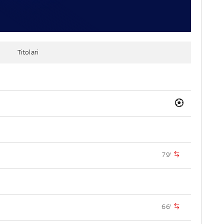
Titolari
79'
66'