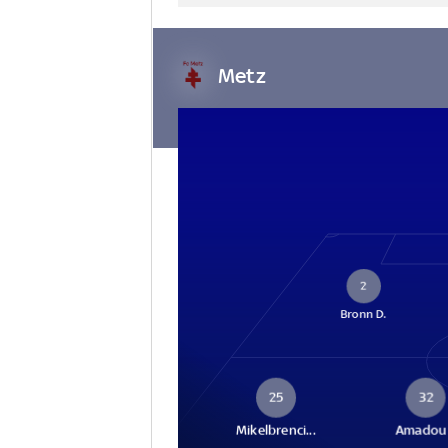
Metz
2
Bronn D.
25
32
Mikelbrenci...
Amadou 