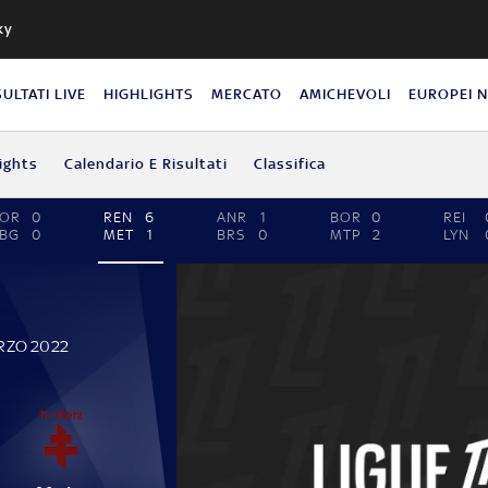
ky
SULTATI LIVE
HIGHLIGHTS
MERCATO
AMICHEVOLI
EUROPEI 
ights
Calendario E Risultati
Classifica
LOR
0
REN
6
ANR
1
BOR
0
REI
BG
0
MET
1
BRS
0
MTP
2
LYN
RZO 2022