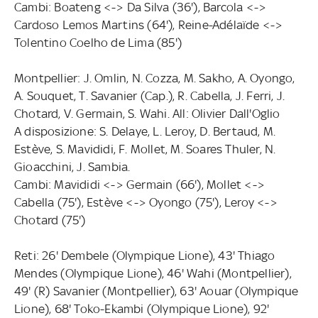
Cambi: Boateng <-> Da Silva (36'), Barcola <->
Cardoso Lemos Martins (64'), Reine-Adélaïde <->
Tolentino Coelho de Lima (85')
Montpellier: J. Omlin, N. Cozza, M. Sakho, A. Oyongo,
A. Souquet, T. Savanier (Cap.), R. Cabella, J. Ferri, J.
Chotard, V. Germain, S. Wahi. All: Olivier Dall'Oglio
A disposizione: S. Delaye, L. Leroy, D. Bertaud, M.
Estève, S. Mavididi, F. Mollet, M. Soares Thuler, N.
Gioacchini, J. Sambia.
Cambi: Mavididi <-> Germain (66'), Mollet <->
Cabella (75'), Estève <-> Oyongo (75'), Leroy <->
Chotard (75')
Reti: 26' Dembele (Olympique Lione), 43' Thiago
Mendes (Olympique Lione), 46' Wahi (Montpellier),
49' (R) Savanier (Montpellier), 63' Aouar (Olympique
Lione), 68' Toko-Ekambi (Olympique Lione), 92'