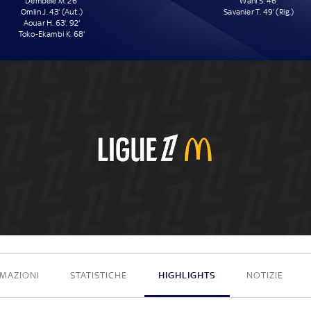
Dembele M. 26'
Wahi S. 46'
Omlin J. 43' (Aut.)
Savanier T. 49' (Rig.)
Aouar H. 63', 92'
Toko-Ekambi K. 68'
5 - 2
MAZIONI
STATISTICHE
HIGHLIGHTS
NOTIZIE