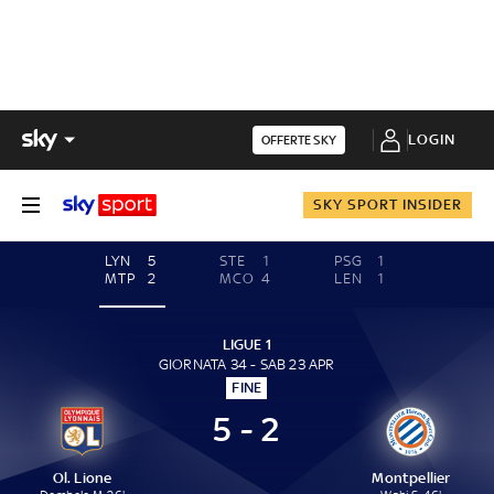
LOGIN
OFFERTE SKY
SKY SPORT INSIDER
LYN
5
STE
1
PSG
1
MTP
2
MCO
4
LEN
1
LIGUE 1
GIORNATA 34 - SAB 23 APR
FINE
5 - 2
Ol. Lione
Montpellier