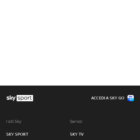
ACCEDI A SKY GO
I siti Sky:
Servizi:
SKY SPORT
SKY TV