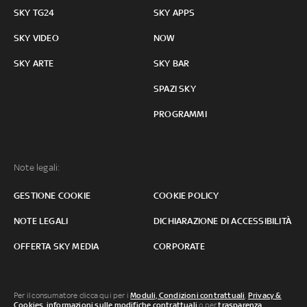
SKY TG24
SKY APPS
SKY VIDEO
NOW
SKY ARTE
SKY BAR
SPAZI SKY
PROGRAMMI
Note legali:
GESTIONE COOKIE
COOKIE POLICY
NOTE LEGALI
DICHIARAZIONE DI ACCESSIBILITÀ
OFFERTA SKY MEDIA
CORPORATE
Per il consumatore clicca qui per i
Moduli, Condizioni contrattuali
,
Privacy &
Cookies
,
informazioni sulle modifiche contrattuali
o per
trasparenza