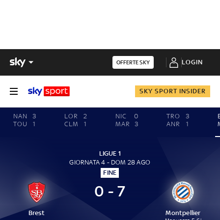
LOGIN
OFFERTE SKY
SKY SPORT INSIDER
NAN
3
LOR
2
NIC
0
TRO
3
TOU
1
CLM
1
MAR
3
ANR
1
LIGUE 1
GIORNATA 4 - DOM 28 AGO
FINE
0 - 7
Brest
Montpellier