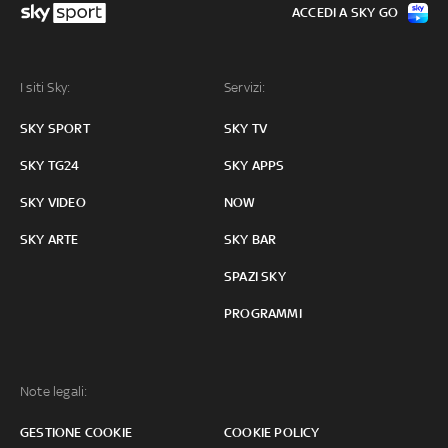
ACCEDI A SKY GO
I siti Sky:
Servizi:
SKY SPORT
SKY TV
SKY TG24
SKY APPS
SKY VIDEO
NOW
SKY ARTE
SKY BAR
SPAZI SKY
PROGRAMMI
Note legali:
GESTIONE COOKIE
COOKIE POLICY