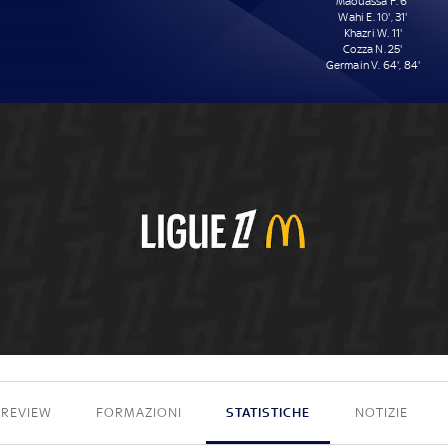
Maouassa F. 6'
Wahi E. 10', 31'
Khazri W. 11'
Cozza N. 25'
Germain V. 64', 84'
0 - 7
PREVIEW
FORMAZIONI
STATISTICHE
NOTIZIE