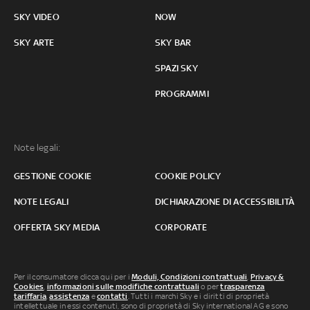
SKY VIDEO
NOW
SKY ARTE
SKY BAR
SPAZI SKY
PROGRAMMI
Note legali:
GESTIONE COOKIE
COOKIE POLICY
NOTE LEGALI
DICHIARAZIONE DI ACCESSIBILITÀ
OFFERTA SKY MEDIA
CORPORATE
Per il consumatore clicca qui per i
Moduli, Condizioni contrattuali
,
Privacy &
Cookies
,
informazioni sulle modifiche contrattuali
o per
trasparenza
tariffaria
,
assistenza
e
contatti
. Tutti i marchi Sky e i diritti di proprietà
intellettuale in essi contenuti, sono di proprietà di Sky international AG e sono