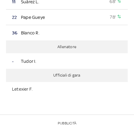
68'
11
Suárez L.
78'
22
Pape Gueye
36
Blanco R.
Allenatore
-
Tudor I.
Ufficiali di gara
Letexier F.
PUBBLICITÀ