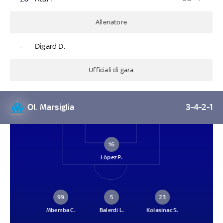
Allenatore
-
Digard D.
Ufficiali di gara
Ol. Marsiglia
3-4-2-1
16
López P.
99
5
23
Mbemba C.
Balerdi L.
Kolasinac S.