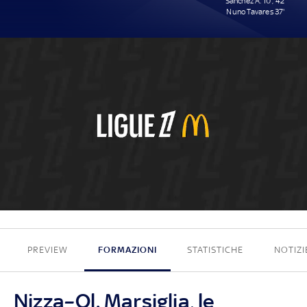
Sánchez A. 10', 42'
Nuno Tavares 37'
0 - 3
PREVIEW
FORMAZIONI
STATISTICHE
NOTIZI
Nizza–Ol. Marsiglia, le