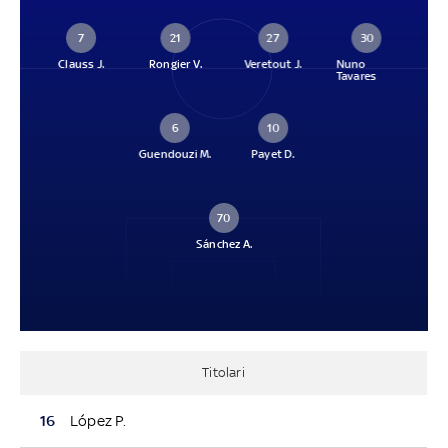
7
21
27
30
Clauss J.
Rongier V.
Veretout J.
Nuno
Tavares
6
10
Guendouzi M.
Payet D.
70
Sánchez A.
Titolari
16
López P.