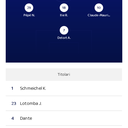
29
18
10
Pépé N.
Ilie R.
Claude-Mauri...
7
Delort A.
Titolari
1
Schmeichel K.
23
Lotomba J.
4
Dante