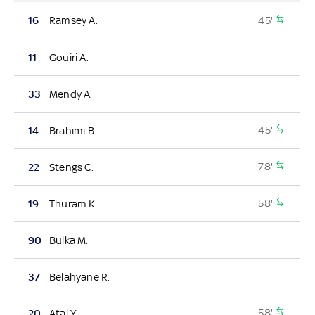
45'
16
Ramsey A.
11
Gouiri A.
33
Mendy A.
45'
14
Brahimi B.
78'
22
Stengs C.
58'
19
Thuram K.
90
Bulka M.
37
Belahyane R.
58'
20
Atal Y.