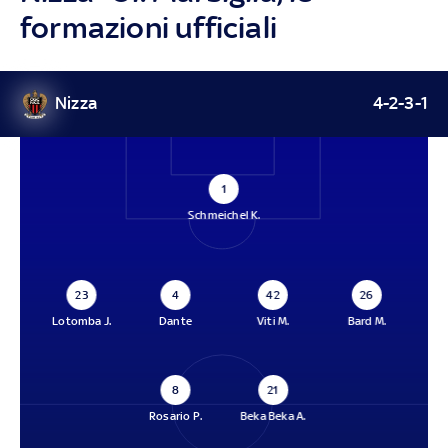
formazioni ufficiali
Nizza
4-2-3-1
1
Schmeichel K.
23
4
42
26
Lotomba J.
Dante
Viti M.
Bard M.
8
21
Rosario P.
Beka Beka A.