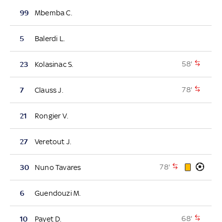
99
Mbemba C.
5
Balerdi L.
58'
23
Kolasinac S.
78'
7
Clauss J.
21
Rongier V.
27
Veretout J.
78'
30
Nuno Tavares
6
Guendouzi M.
68'
10
Payet D.