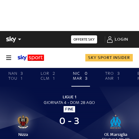
LOGIN
OFFERTE SKY
SKY SPORT INSIDER
NAN
3
LOR
2
NIC
0
TRO
3
TOU
1
CLM
1
MAR
3
ANR
1
LIGUE 1
GIORNATA 4 - DOM 28 AGO
FINE
0 - 3
Nizza
Ol. Marsiglia