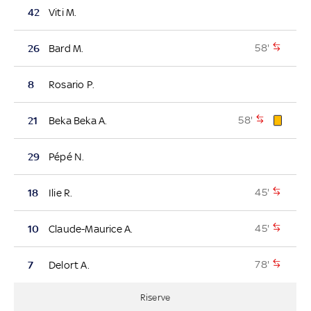
42
Viti M.
58'
26
Bard M.
8
Rosario P.
58'
21
Beka Beka A.
29
Pépé N.
45'
18
Ilie R.
45'
10
Claude-Maurice A.
78'
7
Delort A.
Riserve