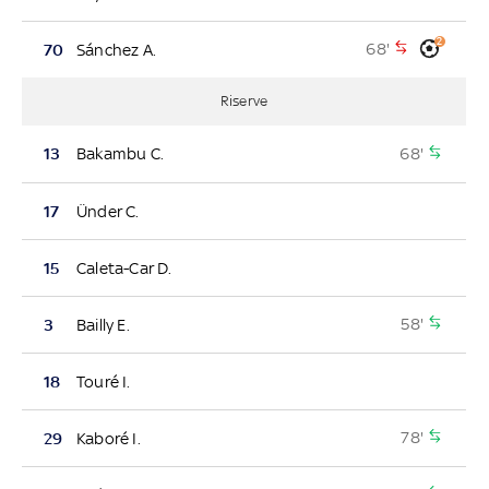
2
68'
70
Sánchez A.
Riserve
68'
13
Bakambu C.
17
Ünder C.
15
Caleta-Car D.
58'
3
Bailly E.
18
Touré I.
78'
29
Kaboré I.