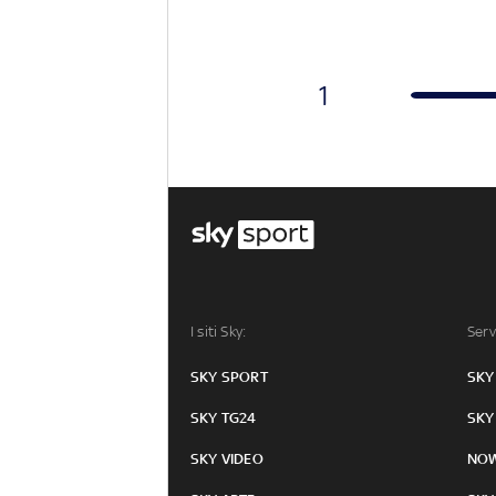
1
I siti Sky:
Serv
SKY SPORT
SKY
SKY TG24
SKY
SKY VIDEO
NO