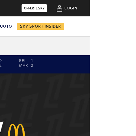
LOGIN
OFFERTE SKY
NUOTO
SKY SPORT INSIDER
0
REI
1
2
MAR
2