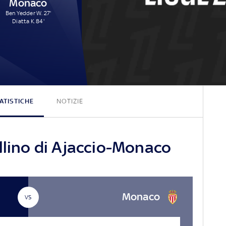
Monaco
Ben Yedder W. 27'
Diatta K. 84'
0 - 2
ATISTICHE
NOTIZIE
llino di Ajaccio-Monaco
Monaco
VS