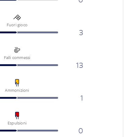
Fuori gioco
3
Falli commessi
13
Ammonizioni
1
Espulsioni
0