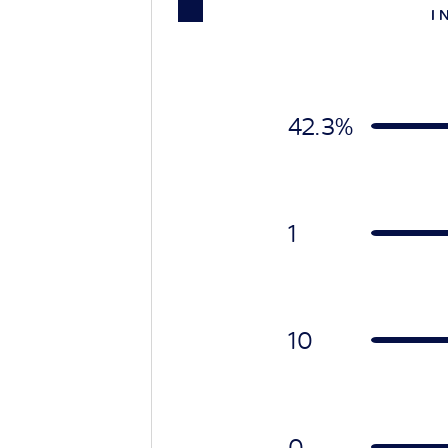
I 
42.3%
1
10
0