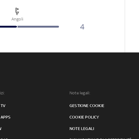
Angoli
4
izi:
Note legali:
 TV
GESTIONE COOKIE
 APPS
COOKIE POLICY
W
NOTE LEGALI