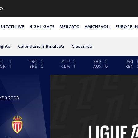
ky
SULTATI LIVE
HIGHLIGHTS
MERCATO
AMICHEVOLI
EUROPEI 
ights
Calendario E Risultati
Classifica
IC
1
TRO
2
MTP
2
SBG
2
PSG
LOR
1
BRS
2
CLM
1
AUX
0
REN
RZO 2023