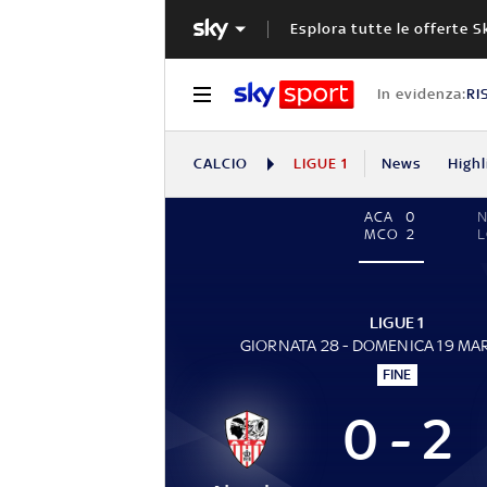
Esplora tutte le offerte S
In evidenza:
RI
CALCIO
LIGUE 1
News
Highl
ACA
0
N
MCO
2
LIGUE 1
GIORNATA 28 - DOMENICA 19 MA
FINE
0 - 2