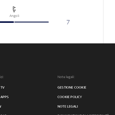
Angoli
7
izi:
Note legali:
 TV
GESTIONE COOKIE
 APPS
COOKIE POLICY
W
NOTE LEGALI