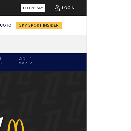
LOGIN
OFFERTE SKY
NUOTO
SKY SPORT INSIDER
1
LYN
1
0
MAR
2