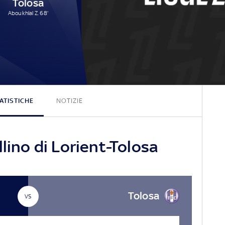
Tolosa
Aboukhlal Z. 68'
0 - 1
ATISTICHE
NOTIZIE
llino di Lorient-Tolosa
Tolosa
VS