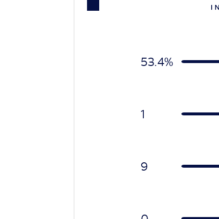
I 
53.4%
1
9
0