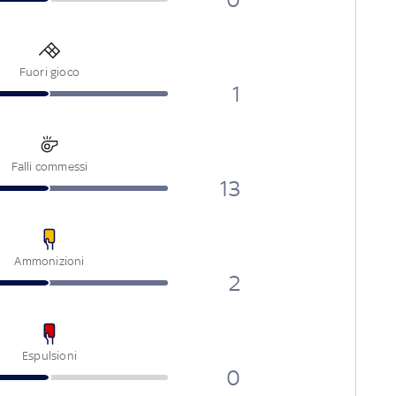
Fuori gioco
1
Falli commessi
13
Ammonizioni
2
Espulsioni
0