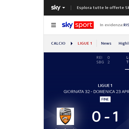
Esplora tutte le offerte S
In evidenza:
RI
CALCIO
LIGUE 1
News
Highl
REI
0
SBG
2
LIGUE 1
GIORNATA 32 - DOMENICA 23 APR
FINE
0 - 1