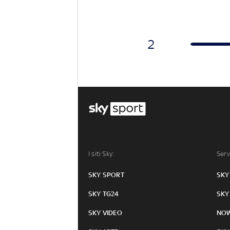
2
I siti Sky:
Serv
SKY SPORT
SKY
SKY TG24
SKY
SKY VIDEO
NO