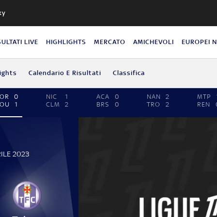
ky
SULTATI LIVE
HIGHLIGHTS
MERCATO
AMICHEVOLI
EUROPEI 
ights
Calendario E Risultati
Classifica
LOR
0
NIC
1
ACA
0
NAN
2
MTP
TOU
1
CLM
2
BRS
0
TRO
2
REN
ILE 2023