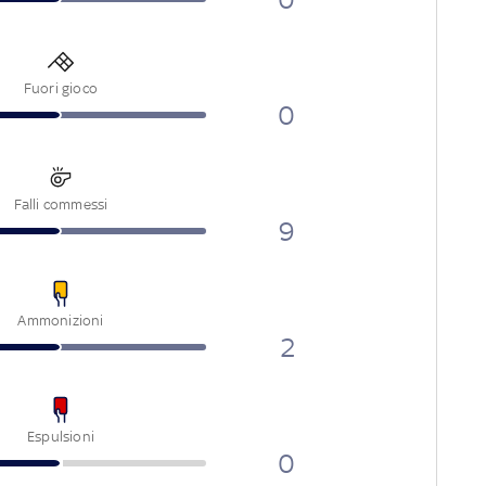
Fuori gioco
0
Falli commessi
9
Ammonizioni
2
Espulsioni
0