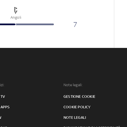
Angoli
7
izi:
Note legali:
 TV
GESTIONE COOKIE
 APPS
COOKIE POLICY
W
NOTE LEGALI