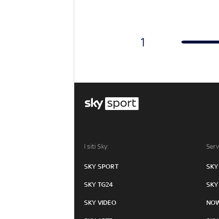
1
I siti Sky:
Serv
SKY SPORT
SKY
SKY TG24
SKY
SKY VIDEO
NO