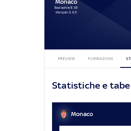
Monaco
Badiashile B. 55'
Maripán G. 63'
PREVIEW
FORMAZIONI
ST
Statistiche e tabe
Monaco