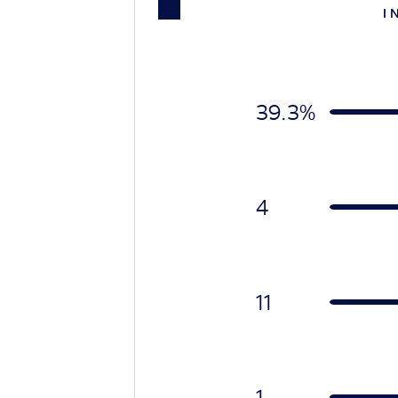
I 
39.3%
4
11
1