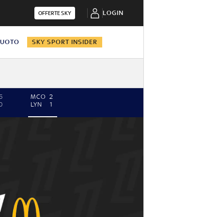
LOGIN
OFFERTE SKY
NUOTO
SKY SPORT INSIDER
5
MCO
2
0
LYN
1