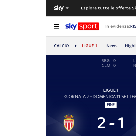
Esplora tutte le offerte S
In evidenza:
RI
CALCIO
LIGUE 1
News
Highl
SBG
0
CLM
0
LIGUE 1
GIORNATA 7 - DOMENICA 11 SETTE
FINE
2 - 1