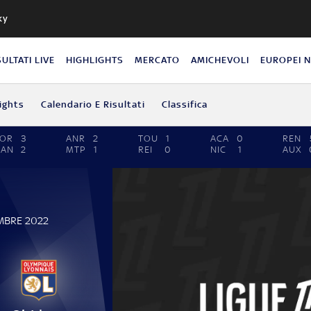
ky
SULTATI LIVE
HIGHLIGHTS
MERCATO
AMICHEVOLI
EUROPEI 
ights
Calendario E Risultati
Classifica
LOR
3
ANR
2
TOU
1
ACA
0
REN
NAN
2
MTP
1
REI
0
NIC
1
AUX
MBRE 2022