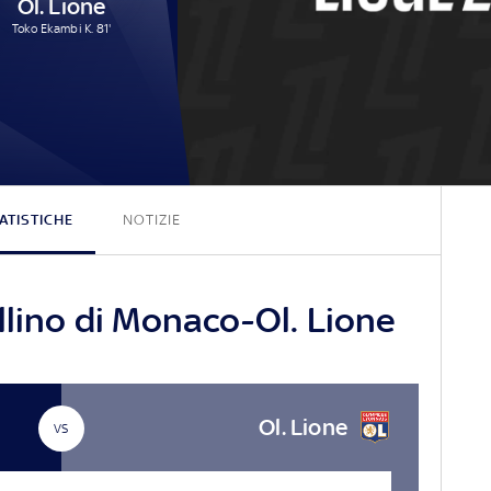
Ol. Lione
Toko Ekambi K. 81'
2 - 1
ATISTICHE
NOTIZIE
llino di Monaco-Ol. Lione
Ol. Lione
VS