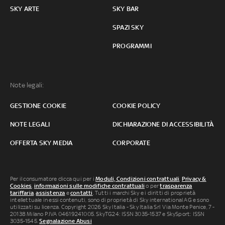
SKY ARTE
SKY BAR
SPAZI SKY
PROGRAMMI
Note legali:
GESTIONE COOKIE
COOKIE POLICY
NOTE LEGALI
DICHIARAZIONE DI ACCESSIBILITÀ
OFFERTA SKY MEDIA
CORPORATE
Per il consumatore clicca qui per i
Moduli, Condizioni contrattuali
,
Privacy &
Cookies
,
informazioni sulle modifiche contrattuali
o per
trasparenza
tariffaria
,
assistenza
e
contatti
. Tutti i marchi Sky e i diritti di proprietà
intellettuale in essi contenuti, sono di proprietà di Sky international AG e sono
utilizzati su licenza. Copyright 2026 Sky Italia - Sky Italia Srl Via Monte Penice, 7 -
20138 Milano P.IVA 04619241005. SkyTG24: ISSN 3035-1537 e SkySport: ISSN
3035-1545.
Segnalazione Abusi