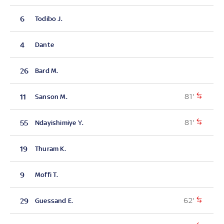
6
Todibo J.
4
Dante
26
Bard M.
81'
11
Sanson M.
81'
55
Ndayishimiye Y.
19
Thuram K.
9
Moffi T.
62'
29
Guessand E.