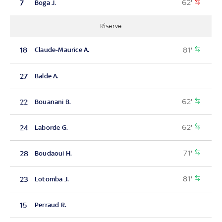
62'
7
Boga J.
Riserve
81'
18
Claude-Maurice A.
27
Balde A.
62'
22
Bouanani B.
62'
24
Laborde G.
71'
28
Boudaoui H.
81'
23
Lotomba J.
15
Perraud R.