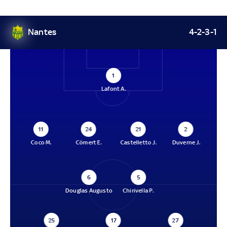
Nantes
4-2-3-1
1
Lafont A.
11
24
21
2
Coco M.
Cömert E.
Castelletto J.
Duverne J.
6
5
Douglas Augusto
Chirivella P.
25
17
27