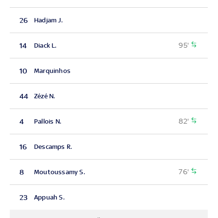
26
Hadjam J.
95'
14
Diack L.
10
Marquinhos
44
Zézé N.
82'
4
Pallois N.
16
Descamps R.
76'
8
Moutoussamy S.
23
Appuah S.