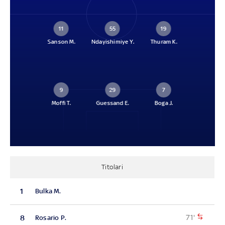
11
55
19
Sanson M.
Ndayishimiye Y.
Thuram K.
9
29
7
Moffi T.
Guessand E.
Boga J.
Titolari
1
Bulka M.
71'
8
Rosario P.