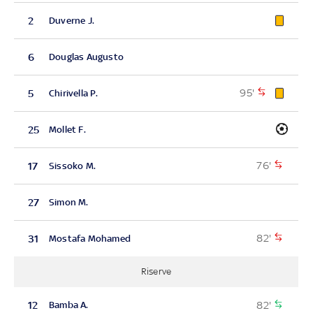
2
Duverne J.
6
Douglas Augusto
95'
5
Chirivella P.
25
Mollet F.
76'
17
Sissoko M.
27
Simon M.
82'
31
Mostafa Mohamed
Riserve
82'
12
Bamba A.