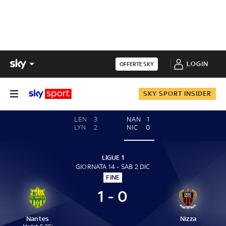
LOGIN
OFFERTE SKY
SKY SPORT INSIDER
LEN
3
NAN
1
LYN
2
NIC
0
LIGUE 1
GIORNATA 14 - SAB 2 DIC
FINE
1 - 0
Nantes
Nizza