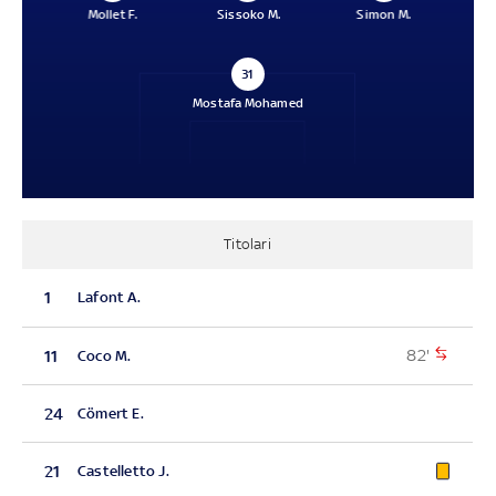
Mollet F.
Sissoko M.
Simon M.
31
Mostafa Mohamed
Titolari
1
Lafont A.
82'
11
Coco M.
24
Cömert E.
21
Castelletto J.