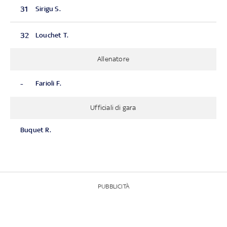
31
Sirigu S.
32
Louchet T.
Allenatore
-
Farioli F.
Ufficiali di gara
Buquet R.
PUBBLICITÀ