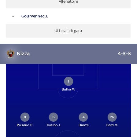
Allenatore
-
Gourvennec J.
Ufficiali di gara
Nizza
4-3-3
1
Bulka M.
8
6
4
26
Rosario P.
Todibo J.
Dante
Bard M.