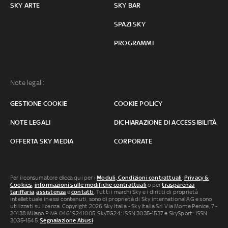
SKY ARTE
SKY BAR
SPAZI SKY
PROGRAMMI
Note legali:
GESTIONE COOKIE
COOKIE POLICY
NOTE LEGALI
DICHIARAZIONE DI ACCESSIBILITÀ
OFFERTA SKY MEDIA
CORPORATE
Per il consumatore clicca qui per i
Moduli, Condizioni contrattuali
,
Privacy &
Cookies
,
informazioni sulle modifiche contrattuali
o per
trasparenza
tariffaria
,
assistenza
e
contatti
. Tutti i marchi Sky e i diritti di proprietà
intellettuale in essi contenuti, sono di proprietà di Sky international AG e sono
utilizzati su licenza. Copyright 2026 Sky Italia - Sky Italia Srl Via Monte Penice, 7 -
20138 Milano P.IVA 04619241005. SkyTG24: ISSN 3035-1537 e SkySport: ISSN
3035-1545.
Segnalazione Abusi