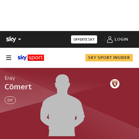
LOGIN
OFFERTE SKY
SKY SPORT INSIDER
Eray
Cömert
DIF
Eray
Cömert