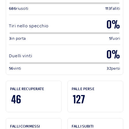
686
riusciti
113
falliti
0%
Tiri nello specchio
3
in porta
5
fuori
0%
Duelli vinti
56
vinti
32
persi
PALLE RECUPERATE
PALLE PERSE
46
127
FALLI COMMESSI
FALLI SUBITI