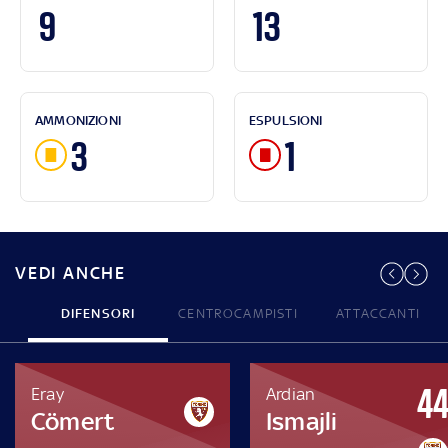
9
13
AMMONIZIONI
ESPULSIONI
3
1
VEDI ANCHE
DIFENSORI
CENTROCAMPISTI
ATTACCANTI
4
Eray
Ardian
Cömert
Ismajli