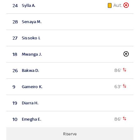
Aut.
24
Sylla A.
28
Senaya M.
27
Sissoko I.
18
Mwanga J.
86'
26
Bakwa D.
63'
9
Gameiro K.
19
Diarra H.
86'
10
Emegha E.
Riserve