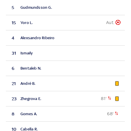
5
Gudmundsson G.
Aut.
15
Yoro L.
4
Alexsandro Ribeiro
31
Ismaily
6
Bentaleb N.
21
André B.
81'
23
Zhegrova E.
68'
8
Gomes A.
10
Cabella R.