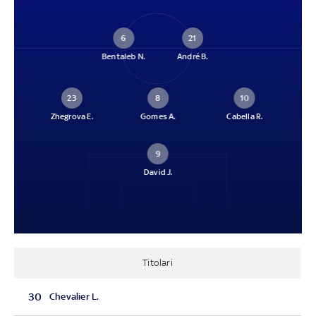
6
21
Bentaleb N.
André B.
23
8
10
Zhegrova E.
Gomes A.
Cabella R.
9
David J.
Titolari
30
Chevalier L.