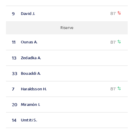
81'
9
David J.
Riserve
81'
11
Ounas A.
13
Zedadka A.
33
Bouaddi A.
81'
7
Haraldsson H.
20
Miramón I.
14
Umtiti S.