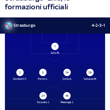
formazioni ufficiali
Strasburgo
4-2-3-1
1
Sels M.
2
5
24
28
Guilbert F.
Perrin L.
Sylla A.
Senaya M.
27
18
Sissoko I.
Mwanga J.