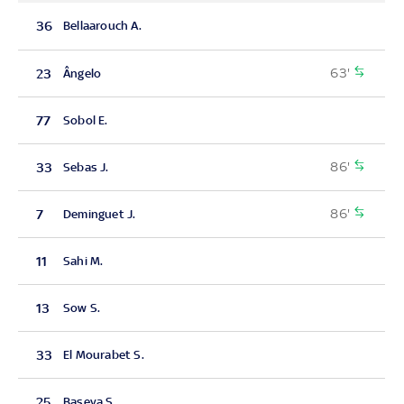
36
Bellaarouch A.
63'
23
Ângelo
77
Sobol E.
86'
33
Sebas J.
86'
7
Deminguet J.
11
Sahi M.
13
Sow S.
33
El Mourabet S.
25
Baseya S.