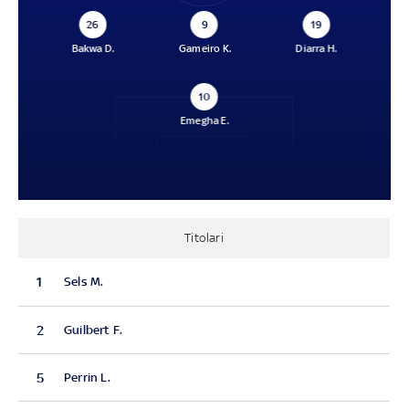
26
9
19
Bakwa D.
Gameiro K.
Diarra H.
10
Emegha E.
Titolari
1
Sels M.
2
Guilbert F.
5
Perrin L.