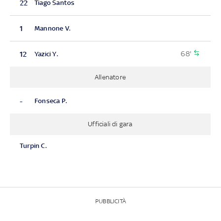
22
Tiago Santos
1
Mannone V.
68'
12
Yazici Y.
Allenatore
-
Fonseca P.
Ufficiali di gara
Turpin C.
PUBBLICITÀ