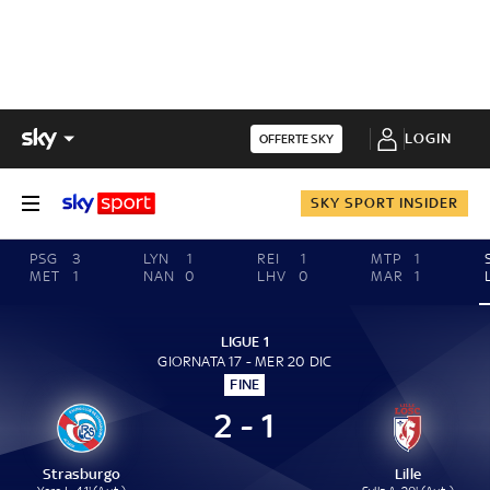
LOGIN
OFFERTE SKY
SKY SPORT INSIDER
PSG
3
LYN
1
REI
1
MTP
1
MET
1
NAN
0
LHV
0
MAR
1
LIGUE 1
GIORNATA 17 - MER 20 DIC
FINE
2 - 1
Strasburgo
Lille