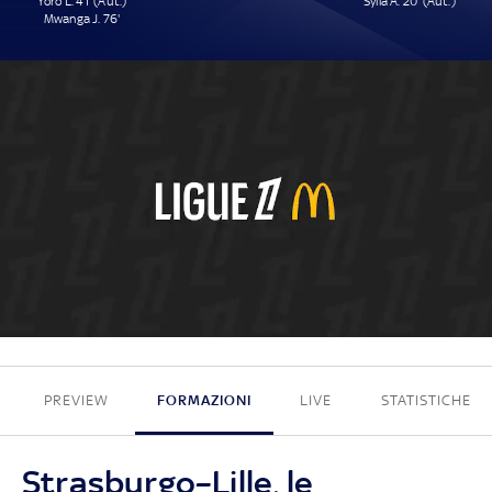
Yoro L. 41' (Aut.)
Sylla A. 20' (Aut.)
Mwanga J. 76'
2 - 1
PREVIEW
FORMAZIONI
LIVE
STATISTICHE
Strasburgo–Lille, le