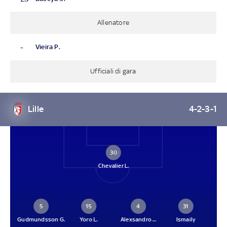
Allenatore
-
Vieira P.
Ufficiali di gara
Lille
4-2-3-1
30
Chevalier L.
5
15
4
31
Gudmundsson G.
Yoro L.
Alexsandro ...
Ismaily