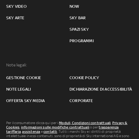
SKY VIDEO
NOW
SKY ARTE
SKY BAR
SPAZI SKY
PROGRAMMI
Note legali:
GESTIONE COOKIE
COOKIE POLICY
NOTE LEGALI
DICHIARAZIONE DI ACCESSIBILITÀ
OFFERTA SKY MEDIA
CORPORATE
Per il consumatore clicca qui per i
Moduli, Condizioni contrattuali
,
Privacy &
Cookies
,
informazioni sulle modifiche contrattuali
o per
trasparenza
tariffaria
,
assistenza
e
contatti
. Tutti i marchi Sky e i diritti di proprietà
intellettuale in essi contenuti, sono di proprietà di Sky international AG e sono