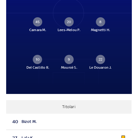
45
20
8
Camara M.
Lees-Melou P.
Magnetti H.
10
9
22
Del Castillo R.
Mounié S.
Le Douaron J.
Titolari
40
Bizot M.
27
Lala K.