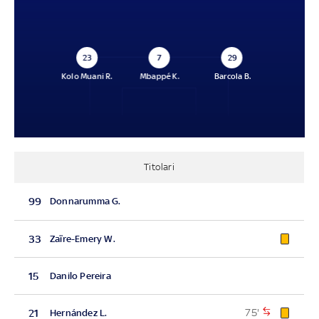
23
7
29
Kolo Muani R.
Mbappé K.
Barcola B.
Titolari
99
Donnarumma G.
33
Zaïre-Emery W.
15
Danilo Pereira
75'
21
Hernández L.