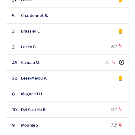
5
Chardonnet B.
3
Brassier L.
81'
2
Locko B.
72'
45
Camara M.
20
Lees-Melou P.
8
Magnetti H.
81'
10
Del Castillo R.
72'
9
Mounié S.