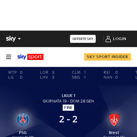
LOGIN
OFFERTE SKY
SKY SPORT INSIDER
MTP
0
LOR
3
CLM
1
REI
0
LIL
0
LHV
3
SBG
1
NAN
0
LIGUE 1
GIORNATA 19 - DOM 28 GEN
FINE
2 - 2
PSG
Brest