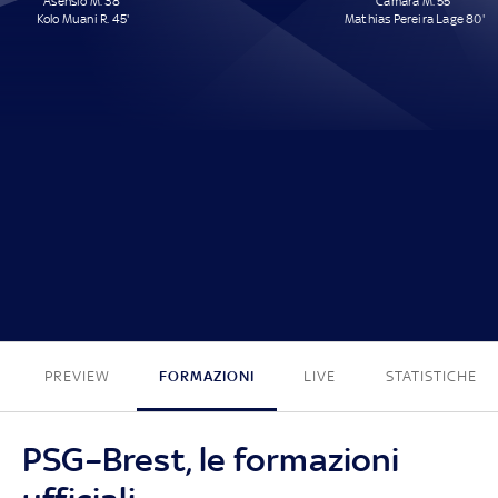
Asensio M. 38'
Camara M. 55'
Kolo Muani R. 45'
Mathias Pereira Lage 80'
2 - 2
PREVIEW
FORMAZIONI
LIVE
STATISTICHE
PSG–Brest, le formazioni