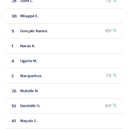
75'
28
Soler C.
38
Mbappé E.
89'
9
Gonçalo Ramos
1
Navas K.
4
Ugarte M.
75'
5
Marquinhos
26
Mukiele N.
69'
10
Dembélé O.
41
Mayulu S.