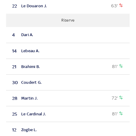
63'
22
Le Douaron J.
Riserve
4
Dari A.
14
Lebeau A.
81'
21
Brahimi B.
30
Coudert G.
72'
28
Martin J.
81'
25
Le Cardinal J.
12
Zogbe L.