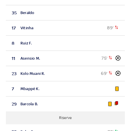
35
Beraldo
89'
17
Vitinha
8
Ruiz F.
75'
11
Asensio M.
69'
23
Kolo Muani R.
7
Mbappé K.
29
Barcola B.
Riserve