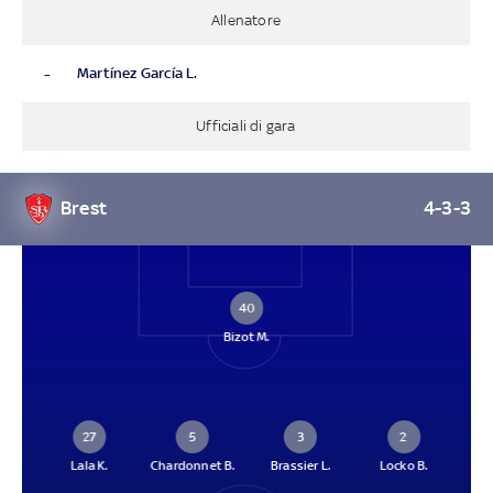
Allenatore
-
Martínez García L.
Ufficiali di gara
Brest
4-3-3
40
Bizot M.
27
5
3
2
Lala K.
Chardonnet B.
Brassier L.
Locko B.