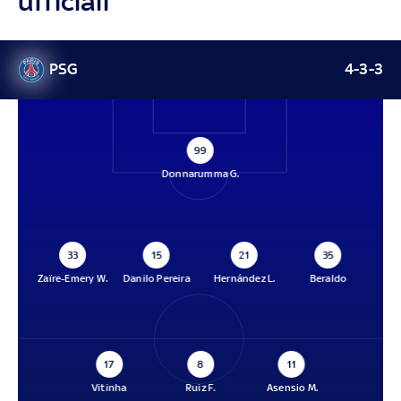
ufficiali
PSG
4-3-3
99
Donnarumma G.
33
15
21
35
Zaïre-Emery W.
Danilo Pereira
Hernández L.
Beraldo
17
8
11
Vitinha
Ruiz F.
Asensio M.