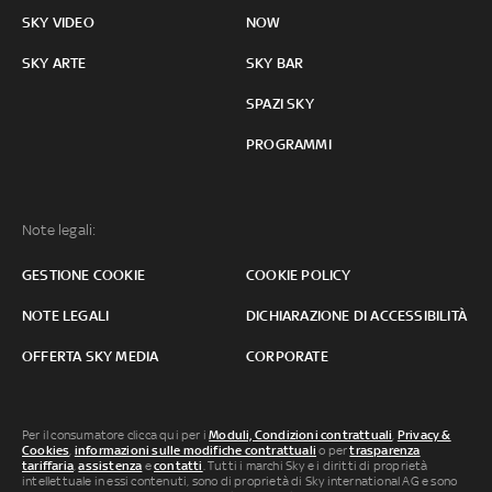
SKY VIDEO
NOW
SKY ARTE
SKY BAR
SPAZI SKY
PROGRAMMI
Note legali:
GESTIONE COOKIE
COOKIE POLICY
NOTE LEGALI
DICHIARAZIONE DI ACCESSIBILITÀ
OFFERTA SKY MEDIA
CORPORATE
Per il consumatore clicca qui per i
Moduli, Condizioni contrattuali
,
Privacy &
Cookies
,
informazioni sulle modifiche contrattuali
o per
trasparenza
tariffaria
,
assistenza
e
contatti
. Tutti i marchi Sky e i diritti di proprietà
intellettuale in essi contenuti, sono di proprietà di Sky international AG e sono