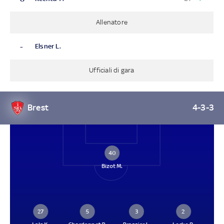
Allenatore
-
Elsner L.
Ufficiali di gara
Brest
4-3-3
40
Bizot M.
27
5
3
2