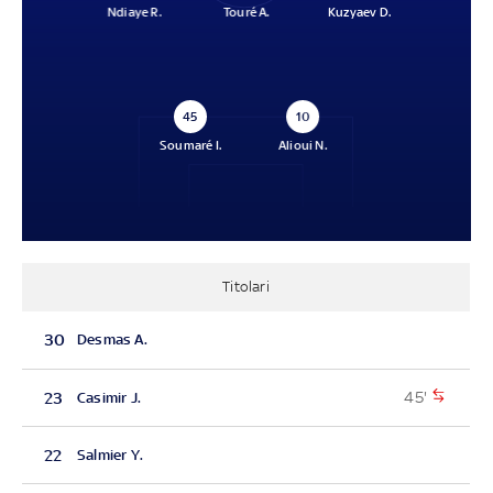
Ndiaye R.
Touré A.
Kuzyaev D.
45
10
Soumaré I.
Alioui N.
Titolari
30
Desmas A.
45'
23
Casimir J.
22
Salmier Y.