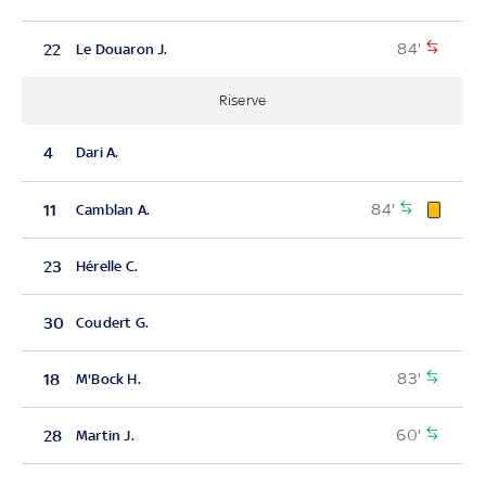
84'
22
Le Douaron J.
Riserve
4
Dari A.
84'
11
Camblan A.
23
Hérelle C.
30
Coudert G.
83'
18
M'Bock H.
60'
28
Martin J.