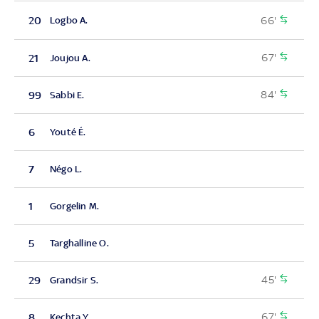
66'
20
Logbo A.
67'
21
Joujou A.
84'
99
Sabbi E.
6
Youté É.
7
Négo L.
1
Gorgelin M.
5
Targhalline O.
45'
29
Grandsir S.
67'
8
Kechta Y.