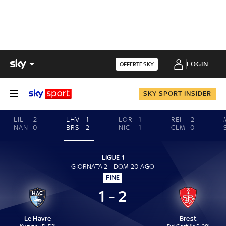
LOGIN
OFFERTE SKY
SKY SPORT INSIDER
LIL
2
LHV
1
LOR
1
REI
2
NAN
0
BRS
2
NIC
1
CLM
0
LIGUE 1
GIORNATA 2 - DOM 20 AGO
FINE
1 - 2
Le Havre
Brest