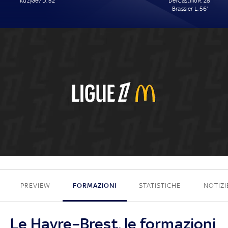
Kuzyaev D. 52'
Del Castillo R. 28'
Brassier L. 56'
1 - 2
PREVIEW
FORMAZIONI
STATISTICHE
NOTIZI
Le Havre–Brest, le formazioni