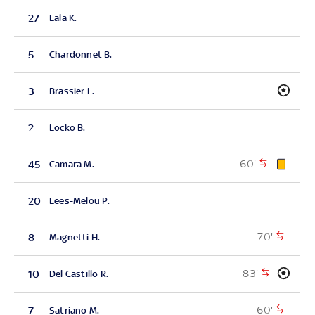
27
Lala K.
5
Chardonnet B.
3
Brassier L.
2
Locko B.
60'
45
Camara M.
20
Lees-Melou P.
70'
8
Magnetti H.
83'
10
Del Castillo R.
60'
7
Satriano M.