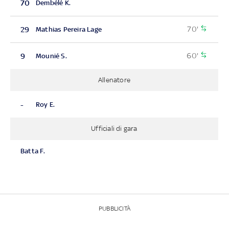
70
Dembélé K.
70'
29
Mathias Pereira Lage
60'
9
Mounié S.
Allenatore
-
Roy E.
Ufficiali di gara
Batta F.
PUBBLICITÀ