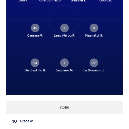
Lala K.
Chardonnet B.
Brassier L.
Locko B.
45
20
8
Camara M.
Lees-Melou P.
Magnetti H.
10
7
22
Del Castillo R.
Satriano M.
Le Douaron J.
Titolari
40
Bizot M.