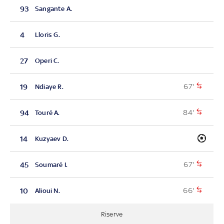
93
Sangante A.
4
Lloris G.
27
Operi C.
67'
19
Ndiaye R.
84'
94
Touré A.
14
Kuzyaev D.
67'
45
Soumaré I.
66'
10
Alioui N.
Riserve