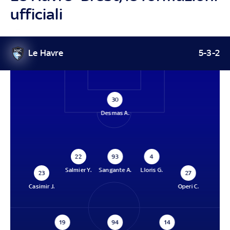
ufficiali
Le Havre
5-3-2
30
Desmas A.
22
93
4
Salmier Y.
Sangante A.
Lloris G.
23
27
Casimir J.
Operi C.
19
94
14