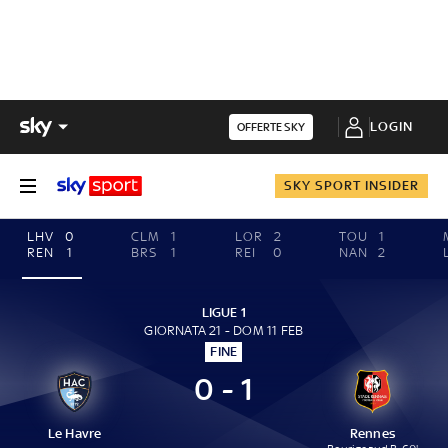
LOGIN
OFFERTE SKY
SKY SPORT INSIDER
LHV
0
CLM
1
LOR
2
TOU
1
REN
1
BRS
1
REI
0
NAN
2
LIGUE 1
GIORNATA 21 - DOM 11 FEB
FINE
0 - 1
Le Havre
Rennes