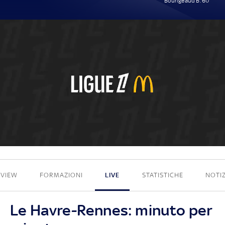
Bourigeaud B. 60'
0 - 1
EVIEW
FORMAZIONI
LIVE
STATISTICHE
NOTIZ
Le Havre-Rennes: minuto per