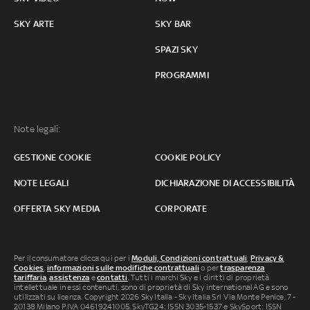
SKY ARTE
SKY BAR
SPAZI SKY
PROGRAMMI
Note legali:
GESTIONE COOKIE
COOKIE POLICY
NOTE LEGALI
DICHIARAZIONE DI ACCESSIBILITÀ
OFFERTA SKY MEDIA
CORPORATE
Per il consumatore clicca qui per i
Moduli, Condizioni contrattuali
,
Privacy &
Cookies
,
informazioni sulle modifiche contrattuali
o per
trasparenza
tariffaria
,
assistenza
e
contatti
. Tutti i marchi Sky e i diritti di proprietà
intellettuale in essi contenuti, sono di proprietà di Sky international AG e sono
utilizzati su licenza. Copyright 2026 Sky Italia - Sky Italia Srl Via Monte Penice, 7 -
20138 Milano P.IVA 04619241005. SkyTG24: ISSN 3035-1537 e SkySport: ISSN