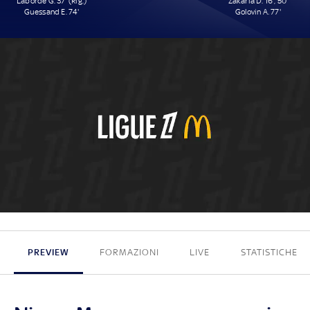
Laborde G. 37' (Rig.)
Zakaria D. 16', 50'
Guessand E. 74'
Golovin A. 77'
2 - 3
PREVIEW
FORMAZIONI
LIVE
STATISTICHE