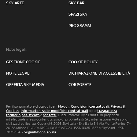
SKY ARTE
SKY BAR
SPAZI SKY
PROGRAMMI
Note legali:
GESTIONE COOKIE
COOKIE POLICY
NOTE LEGALI
DICHIARAZIONE DI ACCESSIBILITÀ
OFFERTA SKY MEDIA
CORPORATE
Per il consumatore clicca qui per i
Moduli, Condizioni contrattuali
,
Privacy &
Cookies
,
informazioni sulle modifiche contrattuali
o per
trasparenza
tariffaria
,
assistenza
e
contatti
. Tutti i marchi Sky e i diritti di proprietà
intellettuale in essi contenuti, sono di proprietà di Sky international AG e sono
utilizzati su licenza. Copyright 2026 Sky Italia - Sky Italia Srl Via Monte Penice, 7 -
20138 Milano P.IVA 04619241005. SkyTG24: ISSN 3035-1537 e SkySport: ISSN
3035-1545.
Segnalazione Abusi