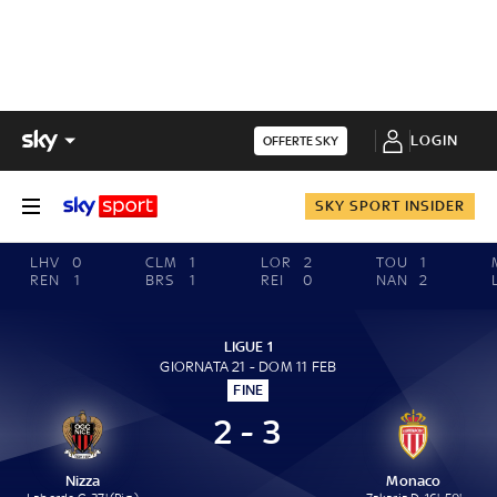
LOGIN
OFFERTE SKY
SKY SPORT INSIDER
LHV
0
CLM
1
LOR
2
TOU
1
REN
1
BRS
1
REI
0
NAN
2
LIGUE 1
GIORNATA 21 - DOM 11 FEB
FINE
2 - 3
Nizza
Monaco