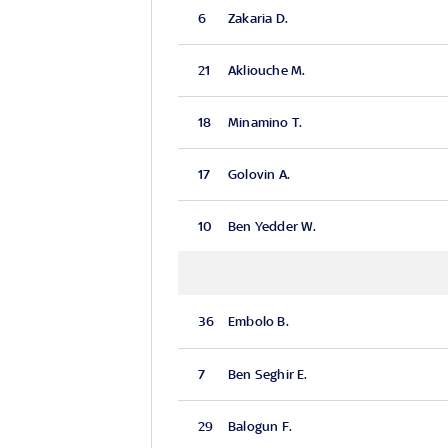
6
Zakaria D.
21
Akliouche M.
18
Minamino T.
17
Golovin A.
10
Ben Yedder W.
36
Embolo B.
7
Ben Seghir E.
29
Balogun F.