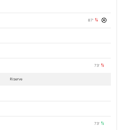
87'
73'
Riserve
73'