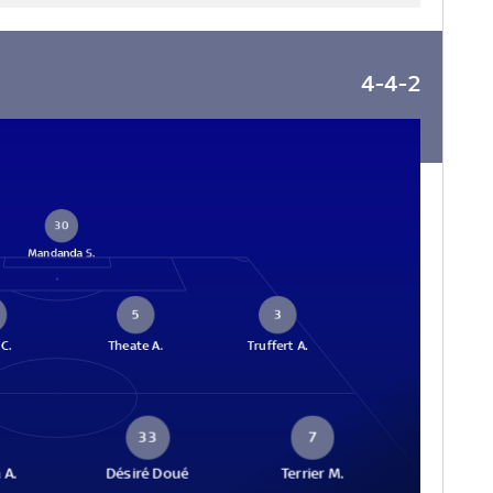
4-4-2
30
Mandanda S.
5
3
C.
Theate A.
Truffert A.
33
7
 A.
Désiré Doué
Terrier M.