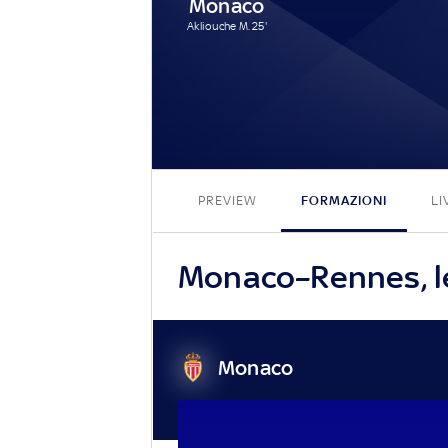
Monaco
Akliouche M. 25'
PREVIEW
FORMAZIONI
LI
Monaco–Rennes, le 
Monaco