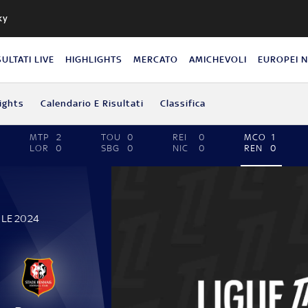
ky
SULTATI LIVE
HIGHLIGHTS
MERCATO
AMICHEVOLI
EUROPEI 
ights
Calendario E Risultati
Classifica
MTP
2
TOU
0
REI
0
MCO
1
LOR
0
SBG
0
NIC
0
REN
0
ILE 2024