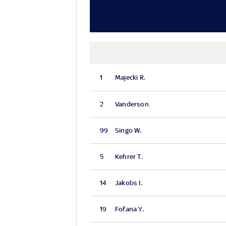
1
Majecki R.
2
Vanderson
99
Singo W.
5
Kehrer T.
14
Jakobs I.
19
Fofana Y.