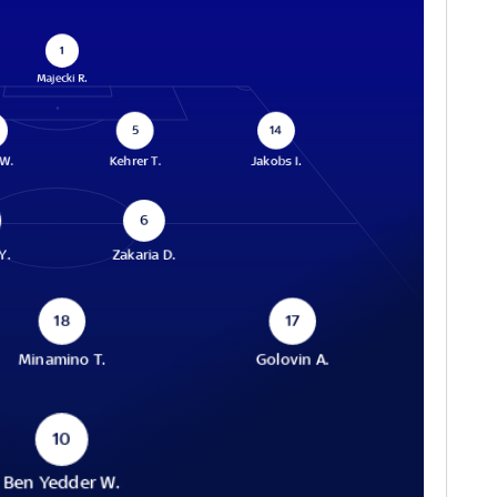
1
Majecki R.
5
14
 W.
Kehrer T.
Jakobs I.
6
Y.
Zakaria D.
18
17
Minamino T.
Golovin A.
10
Ben Yedder W.