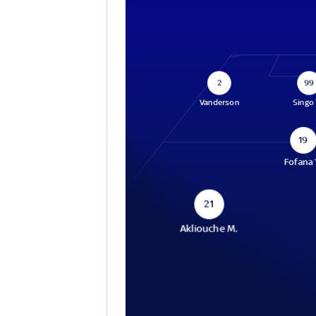
2
99
Vanderson
Singo
19
Fofana 
21
Akliouche M.