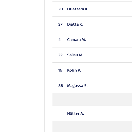
20
Ouattara K.
27
Diatta K.
4
Camara M.
22
Salisu M.
16
Köhn P.
88
Magassa S.
-
Hütter A.