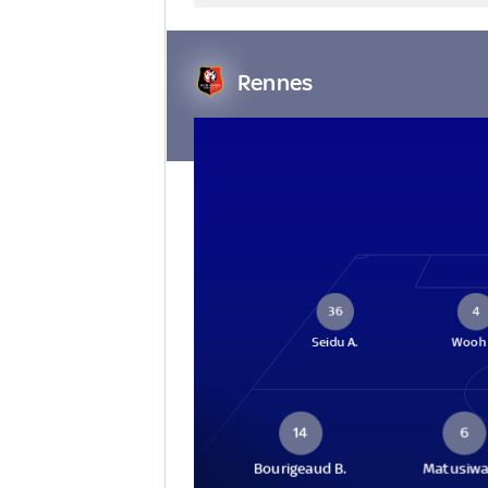
Rennes
36
4
Seidu A.
Wooh 
14
6
Bourigeaud B.
Matusiwa