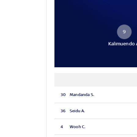
9
Kalimuendo 
30
Mandanda S.
36
Seidu A.
4
Wooh C.