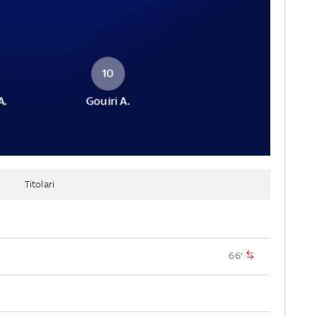
10
A.
Gouiri A.
Titolari
66'