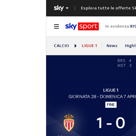
Esplora tutte le offerte S
In evidenza:
RI
CALCIO
LIGUE 1
News
Highl
BRS
4
MET
3
LIGUE 1
GIORNATA 28 - DOMENICA 7 APR
FINE
1 - 0