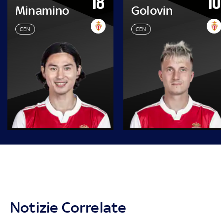
18
10
Minamino
Golovin
CEN
CEN
Notizie Correlate