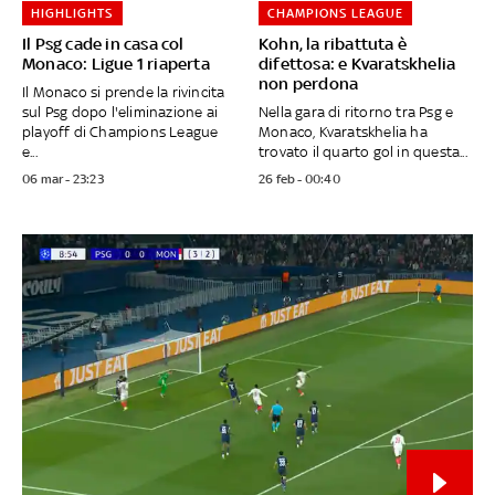
HIGHLIGHTS
CHAMPIONS LEAGUE
Il Psg cade in casa col
Kohn, la ribattuta è
Monaco: Ligue 1 riaperta
difettosa: e Kvaratskhelia
non perdona
Il Monaco si prende la rivincita
sul Psg dopo l'eliminazione ai
Nella gara di ritorno tra Psg e
playoff di Champions League
Monaco, Kvaratskhelia ha
e...
trovato il quarto gol in questa...
06 mar - 23:23
26 feb - 00:40