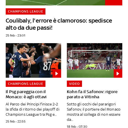
CHAMPIONS LEAGUE
Coulibaly, l'errore è clamoroso: spedisce
alto da due passi!
25 feb - 23:01
CHAMPIONS LEAGUE
VIDEO
Il Psg pareggia con il
Kohn fa il Safonov: rigore
Monaco: è agli ottavi
parato a Vitinha
Al Parco dei Principi finisce 2-2
Sotto gli occhi del pararigori
la sfida di ritorno dei playoff di
Safonov, il portiere del Monaco
Champions League tra Psg e...
mostra al collega di non essere
da...
25 feb - 22:55
18 feb - 07:30