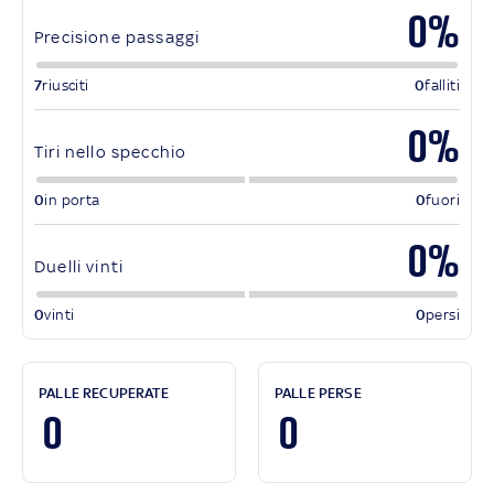
0%
Precisione passaggi
7
riusciti
0
falliti
0%
Tiri nello specchio
0
in porta
0
fuori
0%
Duelli vinti
0
vinti
0
persi
PALLE RECUPERATE
PALLE PERSE
0
0