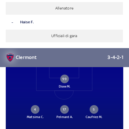
Allenatore
-
Haise F.
Ufficiali di gara
Clermont
3-4-2-1
99
Diaw M.
4
17
5
Matsima C.
Pelmard A.
Caufriez M.