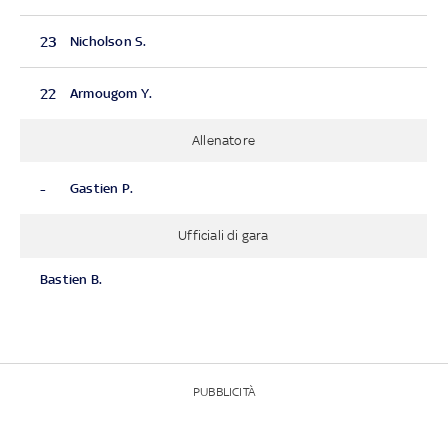
23
Nicholson S.
22
Armougom Y.
Allenatore
-
Gastien P.
Ufficiali di gara
Bastien B.
PUBBLICITÀ