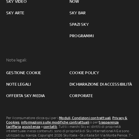
SKY VIDEO
NOW
SKY ARTE
SKY BAR
SPAZI SKY
PROGRAMMI
Note legali:
GESTIONE COOKIE
COOKIE POLICY
NOTE LEGALI
DICHIARAZIONE DI ACCESSIBILITÀ
OFFERTA SKY MEDIA
CORPORATE
Per il consumatore clicca qui per i
Moduli, Condizioni contrattuali
,
Privacy &
Cookies
,
informazioni sulle modifiche contrattuali
o per
trasparenza
tariffaria
,
assistenza
e
contatti
. Tutti i marchi Sky e i diritti di proprietà
intellettuale in essi contenuti, sono di proprietà di Sky international AG e sono
utilizzati su licenza. Copyright 2026 Sky Italia - Sky Italia Srl Via Monte Penice, 7 -