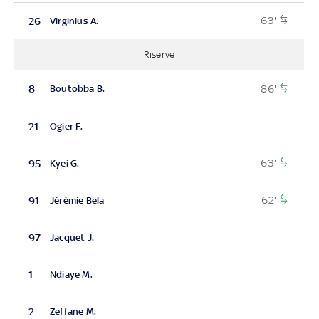
63'
26
Virginius A.
Riserve
86'
8
Boutobba B.
21
Ogier F.
63'
95
Kyei G.
62'
91
Jérémie Bela
97
Jacquet J.
1
Ndiaye M.
2
Zeffane M.