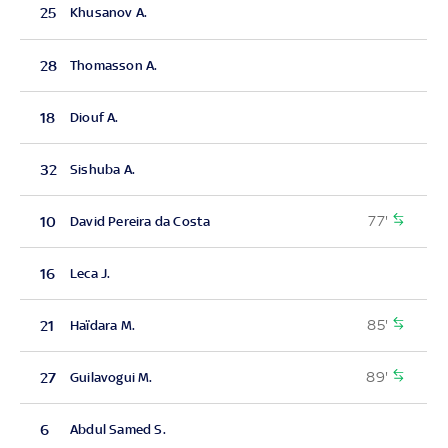
25
Khusanov A.
28
Thomasson A.
18
Diouf A.
32
Sishuba A.
77'
10
David Pereira da Costa
16
Leca J.
85'
21
Haïdara M.
89'
27
Guilavogui M.
6
Abdul Samed S.