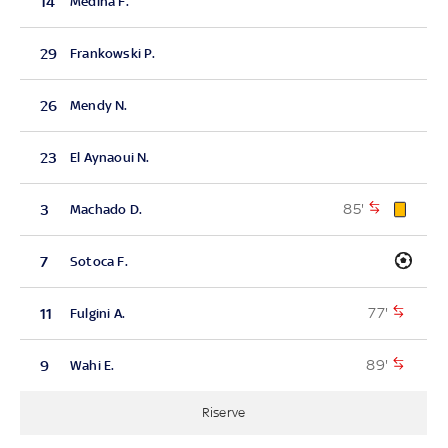
14
Medina F.
29
Frankowski P.
26
Mendy N.
23
El Aynaoui N.
85'
3
Machado D.
7
Sotoca F.
77'
11
Fulgini A.
89'
9
Wahi E.
Riserve