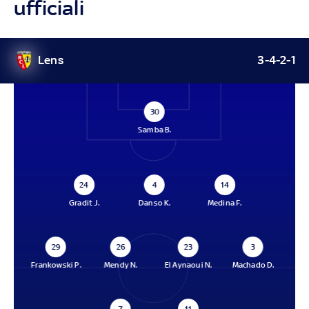
ufficiali
Lens
3-4-2-1
30
Samba B.
24
4
14
Gradit J.
Danso K.
Medina F.
29
26
23
3
Frankowski P.
Mendy N.
El Aynaoui N.
Machado D.