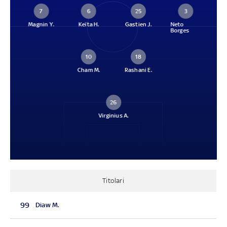
7
6
25
3
Magnin Y.
Keïta H.
Gastien J.
Neto
Borges
10
18
Cham M.
Rashani E.
26
Virginius A.
Titolari
99
Diaw M.