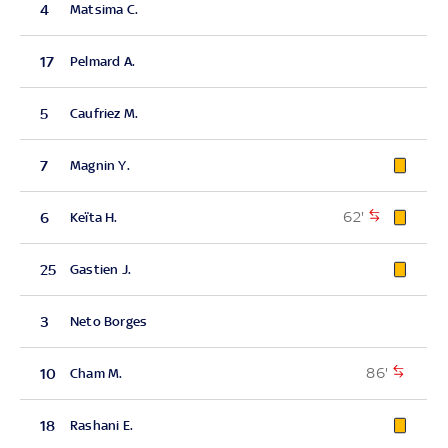
4
Matsima C.
17
Pelmard A.
5
Caufriez M.
7
Magnin Y.
62'
6
Keïta H.
25
Gastien J.
3
Neto Borges
86'
10
Cham M.
18
Rashani E.