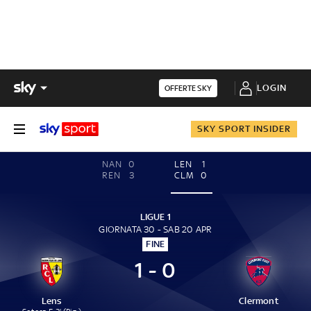
LOGIN
OFFERTE SKY
SKY SPORT INSIDER
NAN
0
LEN
1
REN
3
CLM
0
LIGUE 1
GIORNATA 30 - SAB 20 APR
FINE
1 - 0
Lens
Clermont