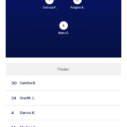
7
11
Sotoca F.
Fulgini A.
9
Wahi E.
Titolari
30
Samba B.
24
Gradit J.
4
Danso K.