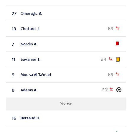
27
Omeragic B.
69'
13
Chotard J.
7
Nordin A.
94'
11
Savanier T.
69'
9
Mousa Al Ta'mari
69'
8
Adams A.
Riserve
16
Bertaud D.