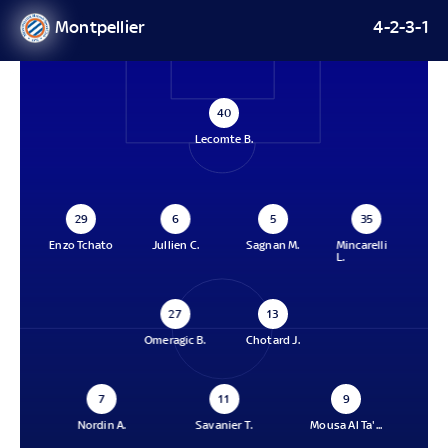
Montpellier
4-2-3-1
40
Lecomte B.
29
6
5
35
Enzo Tchato
Jullien C.
Sagnan M.
Mincarelli
L.
27
13
Omeragic B.
Chotard J.
7
11
9
Nordin A.
Savanier T.
Mousa Al Ta'...