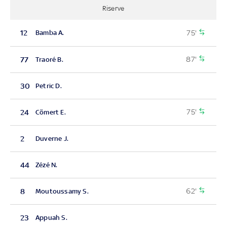
Riserve
75'
12
Bamba A.
87'
77
Traoré B.
30
Petric D.
75'
24
Cömert E.
2
Duverne J.
44
Zézé N.
62'
8
Moutoussamy S.
23
Appuah S.