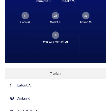
Chirivella P.
Sissoko M.
11
25
39
Coco M.
Mollet F.
Abline M.
31
Mostafa Mohamed
Titolari
1
Lafont A.
98
Amian K.