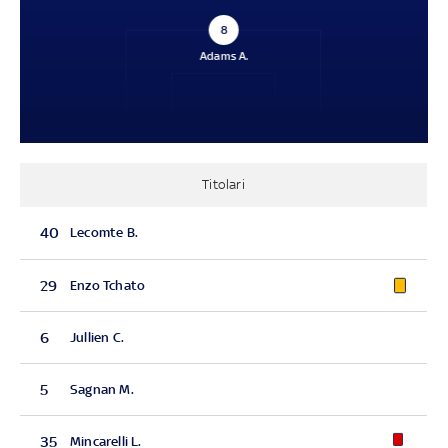
8
Adams A.
Titolari
40
Lecomte B.
29
Enzo Tchato
6
Jullien C.
5
Sagnan M.
35
Mincarelli L.