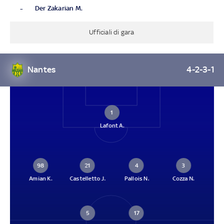
-
Der Zakarian M.
Ufficiali di gara
Nantes
4-2-3-1
1
Lafont A.
98
21
4
3
Amian K.
Castelletto J.
Pallois N.
Cozza N.
5
17