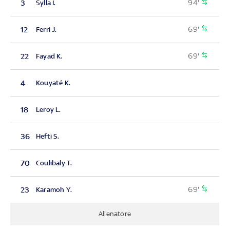
94'
3
Sylla I.
69'
12
Ferri J.
69'
22
Fayad K.
4
Kouyaté K.
18
Leroy L.
36
Hefti S.
70
Coulibaly T.
69'
23
Karamoh Y.
Allenatore