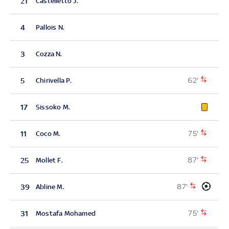
21
Castelletto J.
4
Pallois N.
3
Cozza N.
62'
5
Chirivella P.
17
Sissoko M.
75'
11
Coco M.
87'
25
Mollet F.
87'
39
Abline M.
75'
31
Mostafa Mohamed