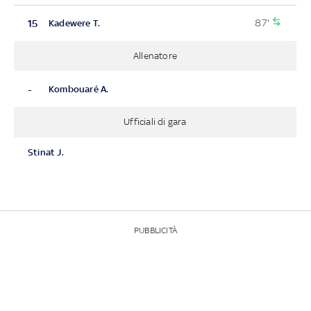
87'
15
Kadewere T.
Allenatore
-
Kombouaré A.
Ufficiali di gara
Stinat J.
PUBBLICITÀ