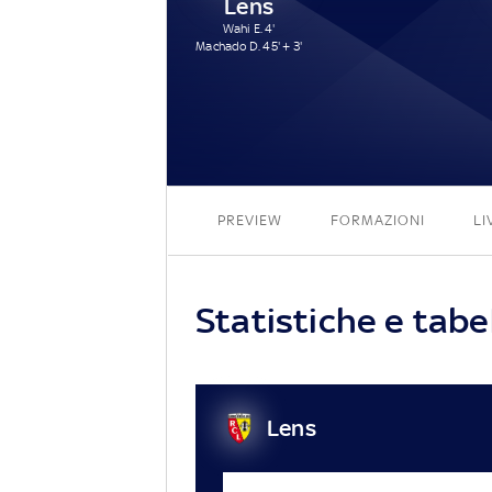
Lens
Wahi E. 4'
Machado D. 45' + 3'
PREVIEW
FORMAZIONI
LI
Statistiche e tabe
Lens