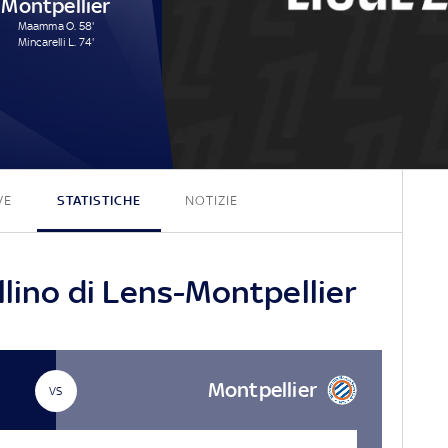
Montpellier
Maamma O. 58'
Mincarelli L. 74'
2 - 2
VE
STATISTICHE
NOTIZIE
llino di Lens-Montpellier
Montpellier
VS