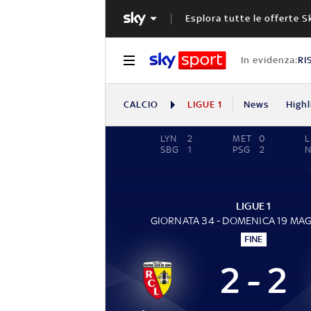
Esplora tutte le offerte S
In evidenza:
RI
CALCIO
LIGUE 1
News
Highl
LYN
2
MET
0
L
SBG
1
PSG
2
N
LIGUE 1
GIORNATA 34 - DOMENICA 19 MA
FINE
2 - 2