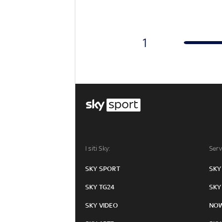
1
I siti Sky:
Serv
SKY SPORT
SKY
SKY TG24
SKY
SKY VIDEO
NO