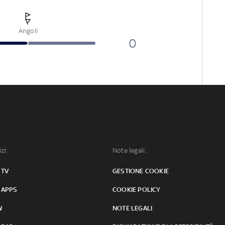
Angoli
0
izi:
Note legali:
 TV
GESTIONE COOKIE
 APPS
COOKIE POLICY
W
NOTE LEGALI