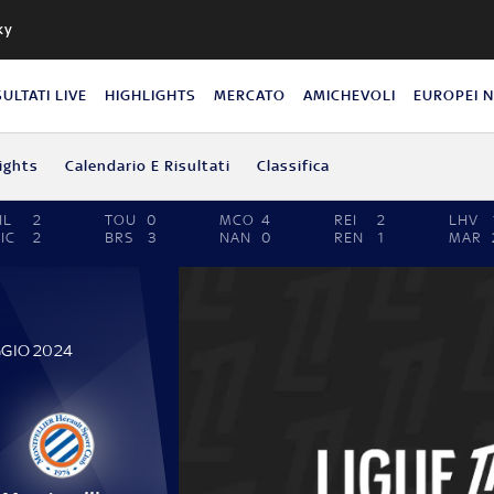
ky
SULTATI LIVE
HIGHLIGHTS
MERCATO
AMICHEVOLI
EUROPEI 
ights
Calendario E Risultati
Classifica
IL
2
TOU
0
MCO
4
REI
2
LHV
IC
2
BRS
3
NAN
0
REN
1
MAR
GGIO 2024