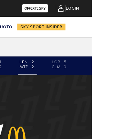
LOGIN
OFFERTE SKY
NUOTO
SKY SPORT INSIDER
1
LEN
2
LOR
5
2
MTP
2
CLM
0