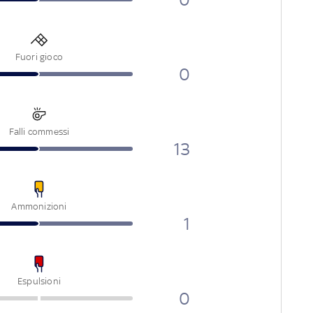
Fuori gioco
0
Falli commessi
13
Ammonizioni
1
Espulsioni
0