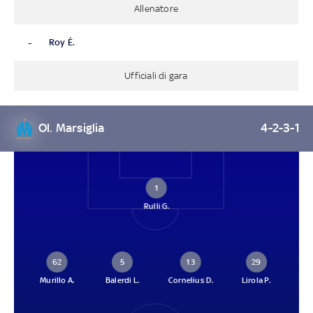
Allenatore
-
Roy É.
Ufficiali di gara
Ol. Marsiglia
4-2-3-1
1
Rulli G.
62
5
13
29
Murillo A.
Balerdi L.
Cornelius D.
Lirola P.