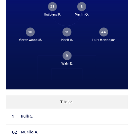
23
3
Højbjerg P.
Merlin Q.
10
11
44
Greenwood M.
Harit A.
Luis Henrique
9
Wahi E.
Titolari
1
Rulli G.
62
Murillo A.