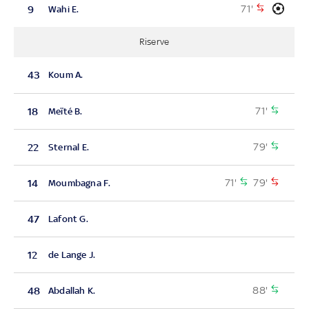
71'
9
Wahi E.
Riserve
43
Koum A.
71'
18
Meïté B.
79'
22
Sternal E.
71'
79'
14
Moumbagna F.
47
Lafont G.
12
de Lange J.
88'
48
Abdallah K.