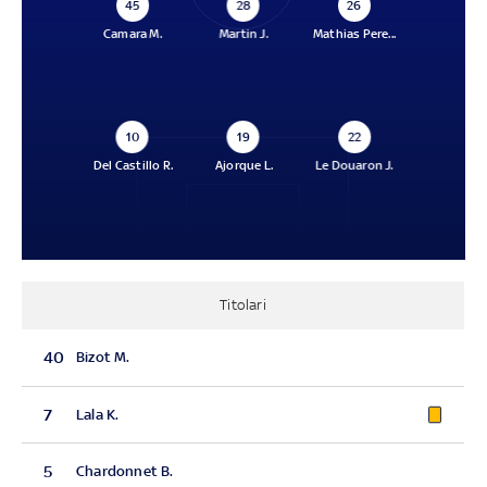
45
28
26
Camara M.
Martin J.
Mathias Pere...
10
19
22
Del Castillo R.
Ajorque L.
Le Douaron J.
Titolari
40
Bizot M.
7
Lala K.
5
Chardonnet B.