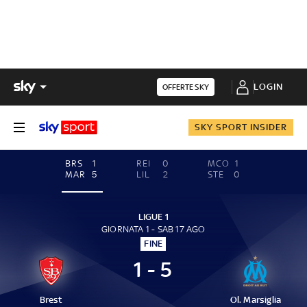
LOGIN
OFFERTE SKY
SKY SPORT INSIDER
BRS
1
REI
0
MCO
1
MAR
5
LIL
2
STE
0
LIGUE 1
GIORNATA 1 - SAB 17 AGO
FINE
1 - 5
Brest
Ol. Marsiglia