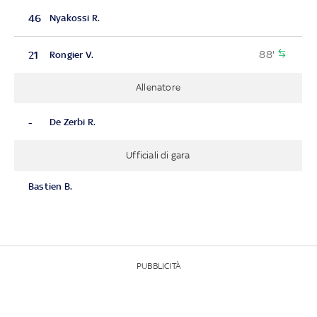
46
Nyakossi R.
88'
21
Rongier V.
Allenatore
-
De Zerbi R.
Ufficiali di gara
Bastien B.
PUBBLICITÀ