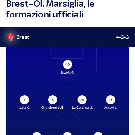
Brest–Ol. Marsiglia, le
formazioni ufficiali
Brest
4-3-3
40
Bizot M.
7
5
25
23
Lala K.
Chardonnet B.
Le Cardinal J.
Amavi J.