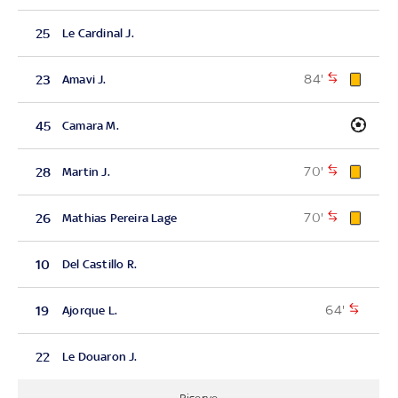
25
Le Cardinal J.
84'
23
Amavi J.
45
Camara M.
70'
28
Martin J.
70'
26
Mathias Pereira Lage
10
Del Castillo R.
64'
19
Ajorque L.
22
Le Douaron J.