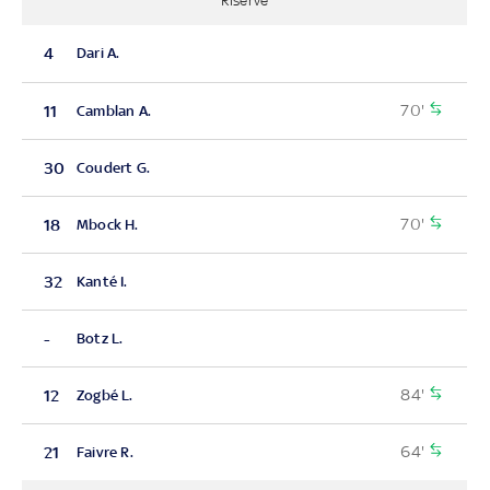
Riserve
4
Dari A.
70'
11
Camblan A.
30
Coudert G.
70'
18
Mbock H.
32
Kanté I.
-
Botz L.
84'
12
Zogbé L.
64'
21
Faivre R.