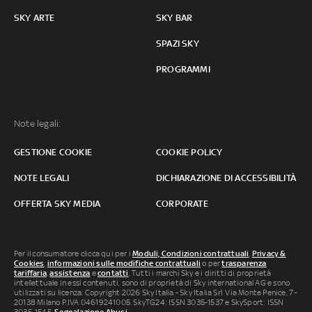
SKY ARTE
SKY BAR
SPAZI SKY
PROGRAMMI
Note legali:
GESTIONE COOKIE
COOKIE POLICY
NOTE LEGALI
DICHIARAZIONE DI ACCESSIBILITÀ
OFFERTA SKY MEDIA
CORPORATE
Per il consumatore clicca qui per i
Moduli, Condizioni contrattuali
,
Privacy &
Cookies
,
informazioni sulle modifiche contrattuali
o per
trasparenza
tariffaria
,
assistenza
e
contatti
. Tutti i marchi Sky e i diritti di proprietà
intellettuale in essi contenuti, sono di proprietà di Sky international AG e sono
utilizzati su licenza. Copyright 2026 Sky Italia - Sky Italia Srl Via Monte Penice, 7 -
20138 Milano P.IVA 04619241005. SkyTG24: ISSN 3035-1537 e SkySport: ISSN
3035-1545.
Segnalazione Abusi