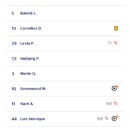
5
Balerdi L.
13
Cornelius D.
71'
29
Lirola P.
23
Højbjerg P.
3
Merlin Q.
2
10
Greenwood M.
88'
11
Harit A.
2
88'
44
Luis Henrique