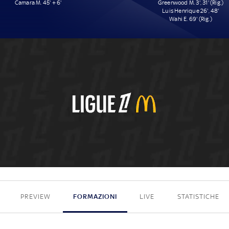
Camara M. 45' + 6'
Greenwood M. 3', 31' (Rig.)
Luis Henrique 26', 48'
Wahi E. 69' (Rig.)
1 - 5
PREVIEW
FORMAZIONI
LIVE
STATISTICHE