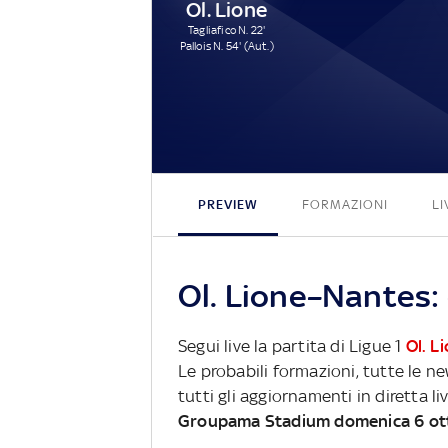
Ol. Lione
Tagliafico N. 22'
Pallois N. 54' (Aut.)
PREVIEW
FORMAZIONI
LI
Ol. Lione–Nantes: 
Segui live la partita di Ligue 1
Ol. L
Le probabili formazioni, tutte le n
tutti gli aggiornamenti in diretta li
Groupama Stadium domenica 6 ot