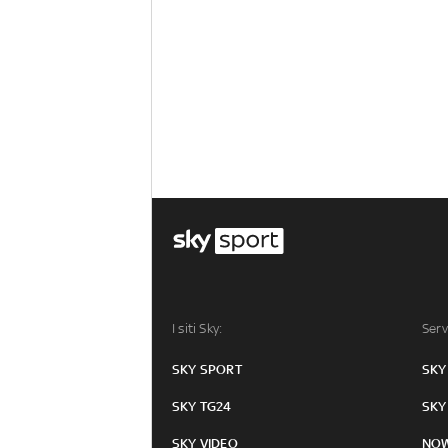
I siti Sky:
Serv
SKY SPORT
SKY
SKY TG24
SKY
SKY VIDEO
NO