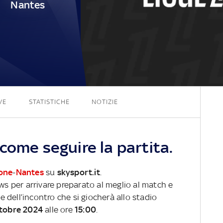
Nantes
2 - 0
VE
STATISTICHE
NOTIZIE
come seguire la partita.
ione
-
Nantes
su
skysport.it
.
ews per arrivare preparato al meglio al match e
ve dell’incontro che si giocherà allo stadio
tobre 2024
alle ore
15:00
.