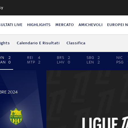
ky
SULTATI LIVE
HIGHLIGHTS
MERCATO
AMICHEVOLI
EUROPEI 
ights
Calendario E Risultati
Classifica
YN
2
REI
4
BRS
2
SBG
2
NIC
NAN
0
MTP
2
LHV
0
LEN
2
PSG
BRE 2024