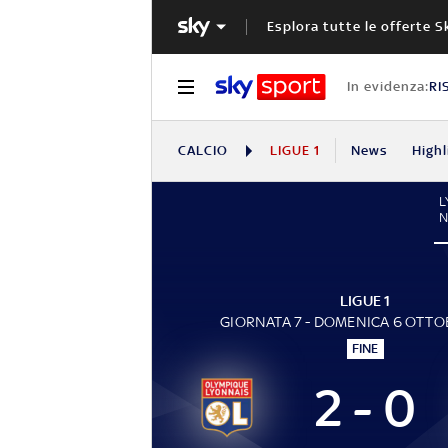
Esplora tutte le offerte S
In evidenza:
RI
CALCIO
LIGUE 1
News
Highl
L
LIGUE 1
GIORNATA 7 - DOMENICA 6 OTTO
FINE
2 - 0