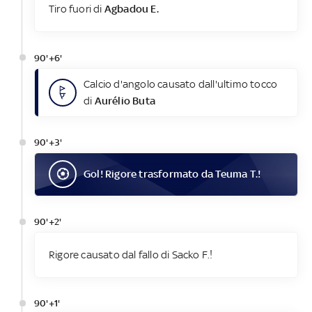
Tiro fuori di
Agbadou E.
90'+6'
Calcio d'angolo causato dall'ultimo tocco
di
Aurélio Buta
90'+3'
Gol
! Rigore trasformato da
Teuma T.
!
90'+2'
Rigore causato dal fallo di Sacko F.!
90'+1'