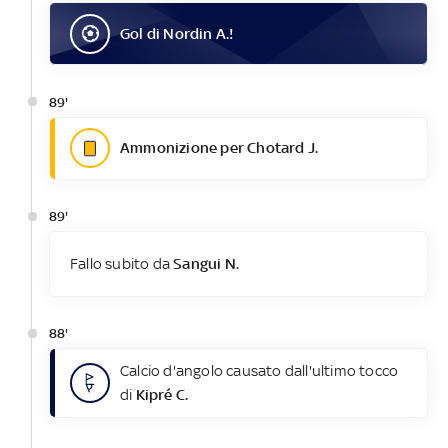
Gol
di
Nordin A.
!
89'
Ammonizione per Chotard J.
89'
Fallo subito da
Sangui N.
88'
Calcio d'angolo causato dall'ultimo tocco
di
Kipré C.