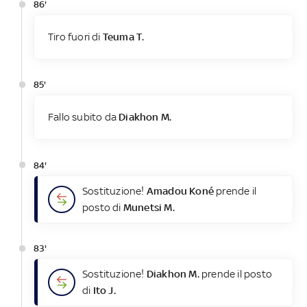
86'
Tiro fuori di
Teuma T.
85'
Fallo subito da
Diakhon M.
84'
Sostituzione!
Amadou Koné
prende il
posto di
Munetsi M.
83'
Sostituzione!
Diakhon M.
prende il posto
di
Ito J.