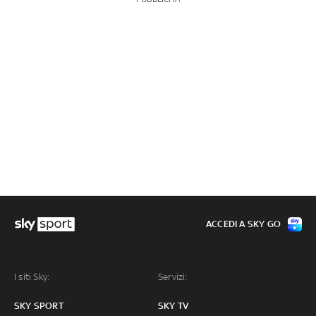
ACCEDI A SKY GO
I siti Sky:
Servizi:
SKY SPORT
SKY TV