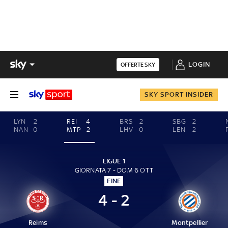
LOGIN
OFFERTE SKY
SKY SPORT INSIDER
LYN
2
REI
4
BRS
2
SBG
2
NAN
0
MTP
2
LHV
0
LEN
2
LIGUE 1
GIORNATA 7 - DOM 6 OTT
FINE
4 - 2
Reims
Montpellier